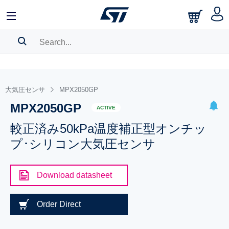
SEARCH HISTORY
BOOKMARK
大気圧センサ
MPX2050GP
MPX2050GP
Please
log in
to show your saved searches.
ACTIVE
較正済み50kPa温度補正型オンチッ
プ･シリコン大気圧センサ
Download datasheet
Order Direct