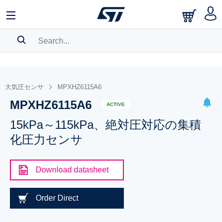
SEARCH HISTORY
BOOKMARK
大気圧センサ
MPXHZ6115A6
MPXHZ6115A6
Please
log in
to show your saved searches.
ACTIVE
15kPa～115kPa、絶対圧対応の集積
化圧力センサ
Download datasheet
Order Direct