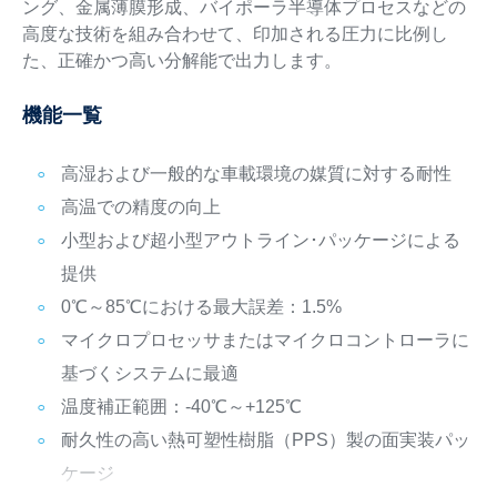
ング、金属薄膜形成、バイポーラ半導体プロセスなどの
高度な技術を組み合わせて、印加される圧力に比例し
た、正確かつ高い分解能で出力します。
機能一覧
高湿および一般的な車載環境の媒質に対する耐性
高温での精度の向上
小型および超小型アウトライン･パッケージによる
提供
0℃～85℃における最大誤差：1.5%
マイクロプロセッサまたはマイクロコントローラに
基づくシステムに最適
温度補正範囲：-40℃～+125℃
耐久性の高い熱可塑性樹脂（PPS）製の面実装パッ
ケージ