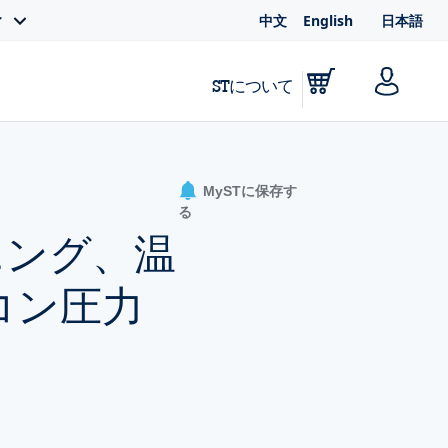
中文
English
日本語
ィ
STについて
MySTに保存す
る
ニング、温
コン圧力