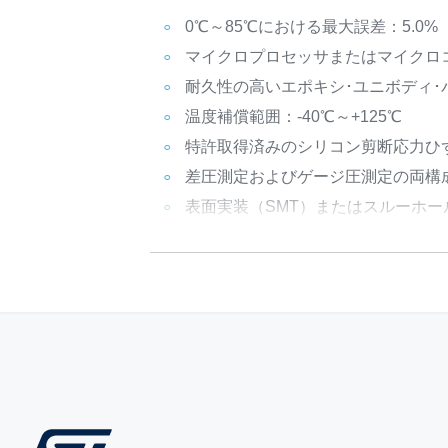
0℃～85℃における最大誤差：5.0%
マイクロプロセッサまたはマイクロ
耐久性の高いエポキシ･ユニボディ･
温度補償範囲：-40℃～+125℃
特許取得済みのシリコン剪断応力ひ
差圧測定およびゲージ圧測定の両構
表面実装（SMT）またはスルーホー