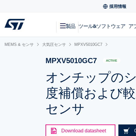
採用情報
製品
ツール&ソフトウェア
ア
MEMS & センサ
大気圧センサ
MPXV5010GC7
MPXV5010GC7
ACTIVE
オンチップのシ
度補償および較
センサ
Download datasheet