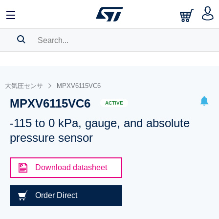
SEARCH HISTORY
BOOKMARK
大気圧センサ
MPXV6115VC6
MPXV6115VC6
Please
log in
to show your saved searches.
ACTIVE
-115 to 0 kPa, gauge, and absolute
pressure sensor
Download datasheet
Order Direct