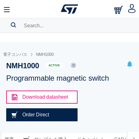
SEARCH HISTORY
BOOKMARK
電子コンパス
NMH1000
NMH1000
Please
log in
to show your saved searches.
ACTIVE
Programmable magnetic switch
Download datasheet
Order Direct