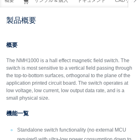
概要
サンプル & 購入
ドキュメント
CADリソー
製品概要
概要
The NMH1000 is a hall effect magnetic field switch. The
switch is most sensitive to a vertical field passing through
the top-to-bottom surfaces, orthogonal to the plane of the
application printed circuit board. The switch operates at
low voltage, low current, low output data rate, and is a
small physical size.
機能一覧
Standalone switch functionality (no external MCU
required) with ultra‑low power consumption down to