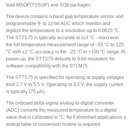
lead MSOP(TSSOP) and SO8 packages.
The device contains a band gap temperature sensor and
programmable 9- to 12-bit ADC which monitor and
digitize the temperature to a resolution up to 0.0625 °C.
The STTS75 is typically accurate to (±3 °C - max) over
the full temperature measurement range of –55 °C to 125
°C with ±2 °C accuracy in the –25 °C to +100 °C range. At
power-up, the STTS75 defaults to 9-bit resolution for
software compatibility with the STLM75.
The STTS75 is specified for operating at supply voltages
from 2.7 V to 5.5 V. Operating at 3.3 V, the supply current
is typically (75 μA).
The onboard delta-sigma analog-to-digital converter
(ADC) converts the measured temperature to a digital
value that is calibrated in °C; for Fahrenheit applications a
lookup table or conversion routine is required.