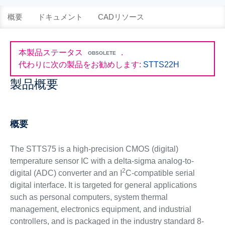
概要
ドキュメント
CADリソース
本製品ステータス
.
OBSOLETE
代わりに次の製品をお勧めします:
STTS22H
製品概要
概要
The STTS75 is a high-precision CMOS (digital)
temperature sensor IC with a delta-sigma analog-to-
2
digital (ADC) converter and an I
C-compatible serial
digital interface. It is targeted for general applications
such as personal computers, system thermal
management, electronics equipment, and industrial
controllers, and is packaged in the industry standard 8-