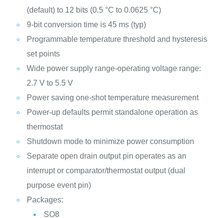
(default) to 12 bits (0.5 °C to 0.0625 °C)
9-bit conversion time is 45 ms (typ)
Programmable temperature threshold and hysteresis
set points
Wide power supply range-operating voltage range:
2.7 V to 5.5 V
Power saving one-shot temperature measurement
Power-up defaults permit standalone operation as
thermostat
Shutdown mode to minimize power consumption
Separate open drain output pin operates as an
interrupt or comparator/thermostat output (dual
purpose event pin)
Packages:
SO8