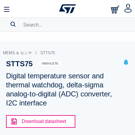
SEARCH HISTORY
BOOKMARK
MEMS & センサ
STTS75
STTS75
Please
log in
to show your saved searches.
OBSOLETE
Digital temperature sensor and
thermal watchdog, delta-sigma
analog-to-digital (ADC) converter,
I2C interface
Download datasheet