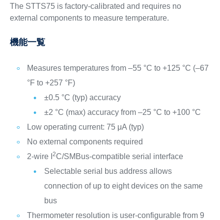
The STTS75 is factory-calibrated and requires no
external components to measure temperature.
機能一覧
Measures temperatures from –55 °C to +125 °C (–67
°F to +257 °F)
±0.5 °C (typ) accuracy
±2 °C (max) accuracy from –25 °C to +100 °C
Low operating current: 75 μA (typ)
No external components required
2
2-wire I
C/SMBus-compatible serial interface
Selectable serial bus address allows
connection of up to eight devices on the same
bus
Thermometer resolution is user-configurable from 9