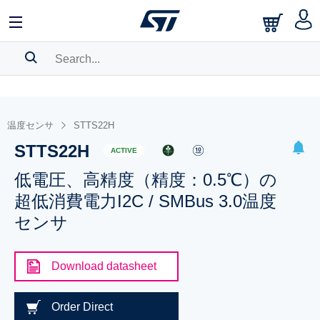
SEARCH HISTORY
BOOKMARK
温度センサ
STTS22H
STTS22H
Please
log in
to show your saved searches.
ACTIVE
低電圧、高精度（精度：0.5℃）の
超低消費電力I2C / SMBus 3.0温度
センサ
Download datasheet
Order Direct