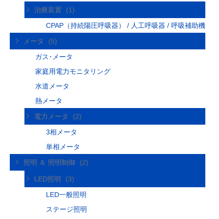
治療装置
(1)
CPAP（持続陽圧呼吸器） / 人工呼吸器 / 呼吸補助機
メータ
(5)
ガス･メータ
家庭用電力モニタリング
水道メータ
熱メータ
電力メータ
(2)
3相メータ
単相メータ
照明 ＆ 照明制御
(2)
LED照明
(3)
LED一般照明
ステージ照明