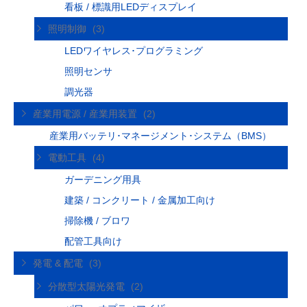
看板 / 標識用LEDディスプレイ
照明制御
(3)
LEDワイヤレス･プログラミング
照明センサ
調光器
産業用電源 / 産業用装置
(2)
産業用バッテリ･マネージメント･システム（BMS）
電動工具
(4)
ガーデニング用具
建築 / コンクリート / 金属加工向け
掃除機 / ブロワ
配管工具向け
発電 & 配電
(3)
分散型太陽光発電
(2)