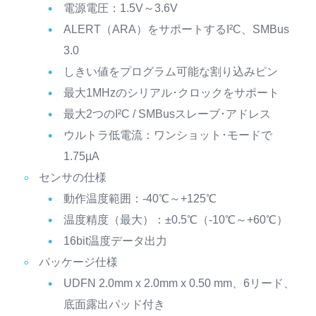
電源電圧：1.5V～3.6V
ALERT（ARA）をサポートするI²C、SMBus
3.0
しきい値をプログラム可能な割り込みピン
最大1MHzのシリアル･クロックをサポート
最大2つのI²C / SMBusスレーブ･アドレス
ウルトラ低電流：ワンショット･モードで
1.75µA
センサの仕様
動作温度範囲：-40℃～+125℃
温度精度（最大）：±0.5℃（-10℃～+60℃）
16bit温度データ出力
パッケージ仕様
UDFN 2.0mm x 2.0mm x 0.50 mm、6リード、
底面露出パッド付き