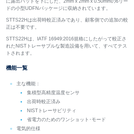
に露出パッドを下にした、2mm x 2mm x 0.50mmの6リー
ドの小型UDFNパッケージに収納されています。
STTS22Hは出荷時較正済みであり、顧客側での追加の較
正は不要です。
STTS22Hは、IATF 16949:2016規格にしたがって較正さ
れたNISTトレーサブルな製造設備を用いて、すべてテス
トされます。
機能一覧
主な機能：
集積型高精度温度センサ
出荷時較正済み
NISTトレーサビリティ
省電力のためのワンショット･モード
電気的仕様