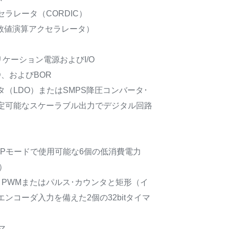
ラレータ（CORDIC）
タ数値演算アクセラレータ）
アプリケーション電源およびI/O
D、およびBOR
（LDO）またはSMPS降圧コンバータ･
定可能なスケーラブル出力でデジタル回路
STOPモードで使用可能な6個の低消費電力
む）
OC / PWMまたはパルス･カウンタと矩形（イ
ンコーダ入力を備えた2個の32bitタイマ
マ