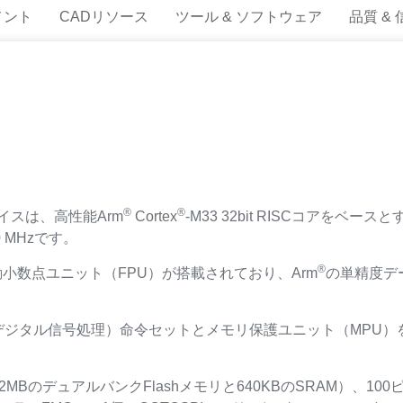
メント
CADリソース
ツール & ソフトウェア
品質 &
®
®
デバイスは、高性能Arm
Cortex
-M33 32bit RISCコアをベ
 MHzです。
®
動小数点ユニット（FPU）が搭載されており、Arm
の単精度デ
P（デジタル信号処理）命令セットとメモリ保護ユニット（MPU
MBのデュアルバンクFlashメモリと640KBのSRAM）、1