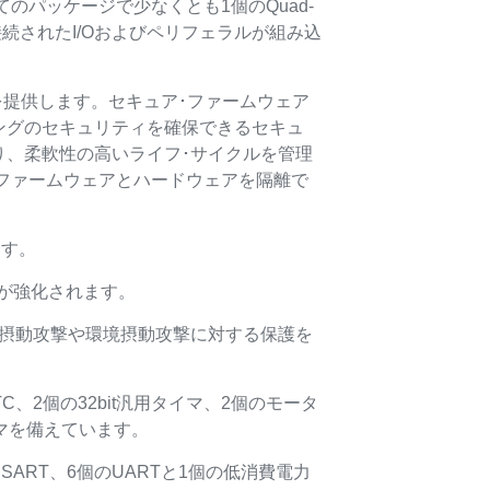
てのパッケージで少なくとも1個のQuad-
に接続されたI/Oおよびペリフェラルが組み込
ュリティ基盤を提供します。セキュア･ファームウェア
ングのセキュリティを確保できるセキュ
り、柔軟性の高いライフ･サイクルを管理
、ファームウェアとハードウェアを隔離で
ます。
が強化されます。
渡摂動攻撃や環境摂動攻撃に対する保護を
C、2個の32bit汎用タイマ、2個のモータ
タイマを備えています。
のUSART、6個のUARTと1個の低消費電力