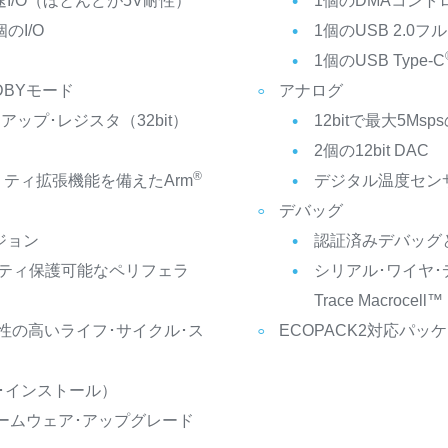
I/O（ほとんどが5V耐性）
1個のDMAコントロ
のI/O
1個のUSB 2.0
1個のUSB Type-C
DBYモード
アナログ
アップ･レジスタ（32bit）
12bitで最大5Msps
2個の12bit DAC
®
ュリティ拡張機能を備えたArm
デジタル温度セン
デバッグ
ジョン
認証済みデバッグ
ティ保護可能なペリフェラ
シリアル･ワイヤ･デ
Trace Macrocel
性の高いライフ･サイクル･ス
ECOPACK2対応パッ
ア･インストール）
ァームウェア･アップグレード