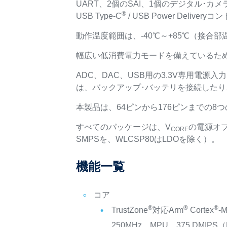
UART、2個のSAI、1個のデジタル･カ
®
USB Type-C
/ USB Power Deli
動作温度範囲は、-40℃～+85℃（接合部温
幅広い低消費電力モードを備えているた
ADC、DAC、USB用の3.3V専用電源
は、バックアップ･バッテリを接続したり、
本製品は、64ピンから176ピンまでの8
すべてのパッケージは、V
の電源オプ
CORE
SMPSを、WLCSP80はLDOを除く）。
機能一覧
コア
®
®
®
TrustZone
対応Arm
Cortex
-
250MHz、MPU、375 DMIPS（Dh