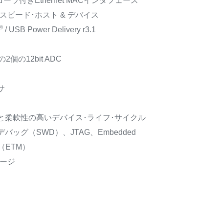
ーラ付きEthernet MACインタフェース
フルスピード･ホスト & デバイス
®
/ USB Power Delivery r3.1
の2個の12bit ADC
サ
と柔軟性の高いデバイス･ライフ･サイクル
バッグ（SWD）、JTAG、Embedded
l™（ETM）
ケージ