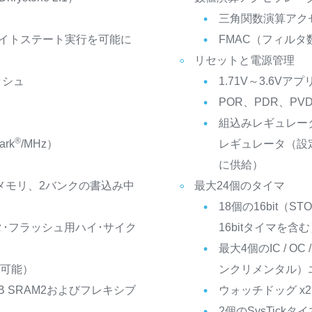
三角関数演算アクセ
ウェイトステート実行を可能に
FMAC（フィル
リセットと電源管理
ッシュ
1.71V～3.6V
POR、PDR、PV
）
組込みレギュレータ
®
ark
/MHz）
レギュレータ（設
に供給）
shメモリ、2バンクの書込み中
最大24個のタイマ
18個の16bit（
タ･フラッシュ用ハイ･サイク
16bitタイマを含
最大4個のIC / 
ム可能）
ンクリメンタル）エ
KB SRAM2およびフレキシブ
ウォッチドッグ x2
2個のSysTickタイ