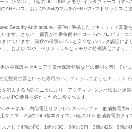
ラ（FMC）、1個のOCTOSPIメモリ･インタフェース（すべ
個のAHBバス、および32bitのマルチAHBバス･マトリックス
-based Security Architecture）要件に準拠したセキ
ています。さらに、顧客が本番稼働中にコードのプロビジョニ
込まれています。複数の保護レベルと安全なデバッグ認証によ
リ、およびI/Oや、ペリフェラルとメモリの特権設定により
出し/書込み保護やセキュア非表示保護領域などの機能を有してい
真性乱数発生器といった専用のペリフェラルによりセキュリティ
タを消去する内部モニタにより、アクティブ･タンパ検出と過
ョンのPCI要件を満たすために役立ちます。
個のDACチャネル、内部電圧リファレンス･バッファ、低消費電力RT
it汎用タイマ、2個の16bit基本タイマ、6個の16bit低消費電力
2
スとして4個のI
C、1個のI3C、6個のSPI、3個のI2S、6個