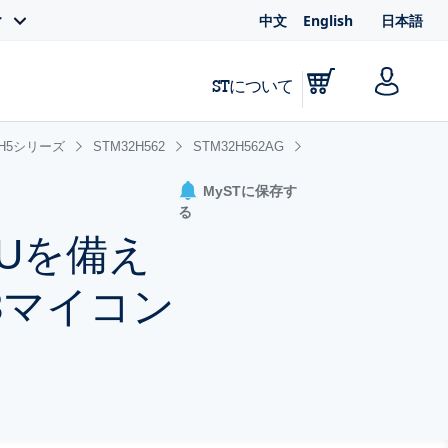
中文
English
日本語
ィ
STについて
2H5シリーズ
STM32H562
STM32H562AG
MySTに保存す
る
CPUを備え
M33マイコン