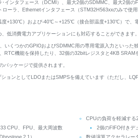
メラ･インタフェース（DCMI）、最大2個のSDMMC、最大2個の
veryコントローラ、Ethernetインタフェース（STM32H563xxの
度+130℃）および-40℃～+125℃（接合部温度+130℃）で、電
め、低消費電力アプリケーションにも対応することができます
入力、いくつかのGPIOおよびSDMMC用の専用電源入力といっ
RTC機能を保持したり、32個の32bitレジスタと4KB SR
つのパッケージで提供されます。
ションとしてLDOまたはSMPSを備えています（ただし、LQFP
CPUの負荷を軽減する
M33 CPU、FPU、最大周波数
2個のFIFO付き
rystone 2.1）
数値演算アクセラレー