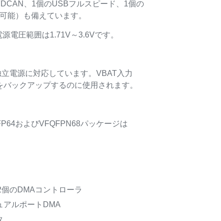
FDCAN、1個のUSBフルスピード、1個の
みで使用可能）も備えています。
源電圧範囲は1.71V～3.6Vです。
。
た独立電源に対応しています。VBAT入力
AMをバックアップするのに使用されます。
64およびVFQFPN68パッケージは
2個のDMAコントローラ
デュアルポートDMA
タ