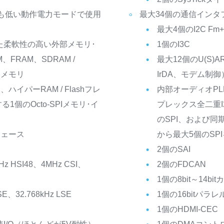
最も低い動作電力モードで使用
最大34個の通信インタ
最大4個のI2C Fm+（
えた柔軟性の高い外部メモリ･
1個のI3C
FRAM、SDRAM /
最大12個のU(S)A
NDメモリ
IrDA、モデム制御
R、ハイパーRAM / Flashフレ
内部オーディオP
個のOcto-SPIメモリ･イ
プレックス全二重I
のSPI、および同
タフェース
から最大5個のSPI
2個のSAI
 HSI48、4MHz CSI、
2個のFDCAN
1個の8bit～14b
、32.768kHz LSE
1個の16bitパ
1個のHDMI-CEC