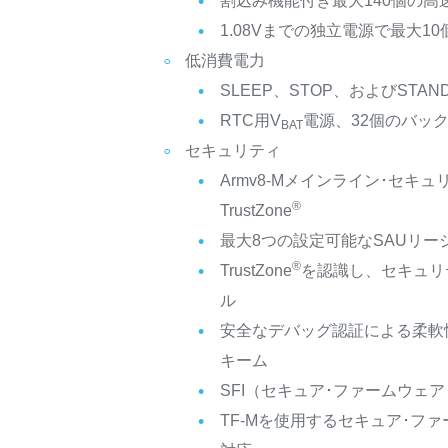
割込み機能付き最大140個の高速
1.08Vまでの独立電源で最大10個
低消費電力
SLEEP、STOP、およびSTAN
RTC用V
電源、32個のバック
BAT
セキュリティ
Armv8-Mメインライン･セキ
®
TrustZone
最大8つの設定可能なSAUリー
®
TrustZone
を認識し、セキュリ
ル
安全なデバッグ認証による柔軟
キーム
SFI（セキュア･ファームウェ
TF-Mを使用するセキュア･フ