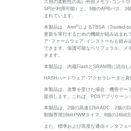
ス用の柔軟性の高い外部メモリ･コントロー
SPIが利用可能）と、3個のAPBバス、3
まれています。
®
本製品は、Arm
によるTBSA（Trusted
更新を実行するための機能が組み込まれ
ア･ファームウェア･インストールも組み
できます。保護可能なペリフェラル、メモ
きます。
本製品は、内蔵FlashとSRAM用に読
HASHハードウェア･アクセラレータと
本製品は、攻撃を受けた場合、機密デー
提供します。これは、POSアプリケーシ
本製品は、2個の高速12bit ADC、2
制御専用16bit PWMタイマ、8個の16b
また、標準および高度な通信インタフェー