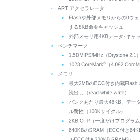
ART アクセラレータ
Flashや外部メモリからの0
する8KB命令キャッシュ
外部メモリ用4KBデータ･キャ
ベンチマーク
1.5DMIPS/MHz（Drystone 2.1
®
1023 CoreMark
（4.092 CoreM
メモリ
最大2MBのECC付き内蔵Fla
読出し（read-while-write）
バンクあたり最大48KB、デー
ル耐性（100Kサイクル）
2KB OTP（一度だけプログラ
640KBのSRAM（ECC付き64
ルECC付き320KB SRAM3）