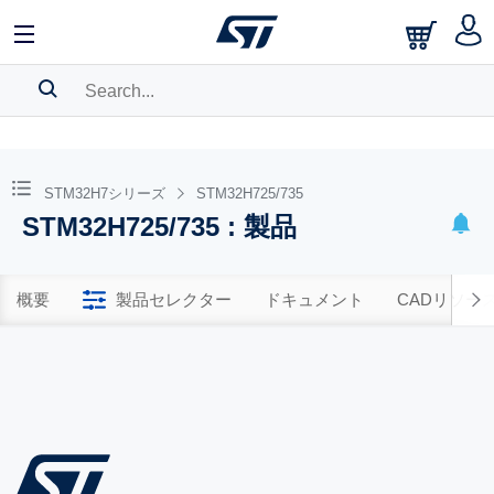
SEARCH HISTORY
BOOKMARK
STM32H7シリーズ
STM32H725/735
STM32H725/735 : 製品
Please
log in
to show your saved searches.
概要
製品セレクター
ドキュメント
CADリソー