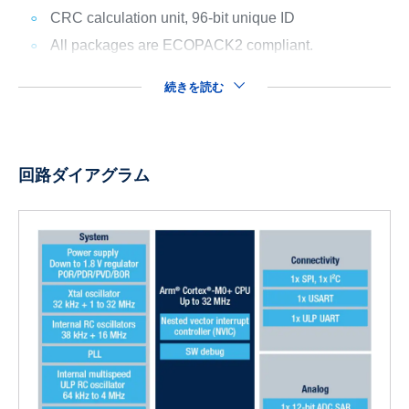
CRC calculation unit, 96-bit unique ID
All packages are ECOPACK2 compliant.
続きを読む
回路ダイアグラム