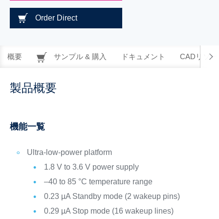
Order Direct
概要
サンプル & 購入
ドキュメント
CADリソー
製品概要
機能一覧
Ultra-low-power platform
1.8 V to 3.6 V power supply
–40 to 85 °C temperature range
0.23 µA Standby mode (2 wakeup pins)
0.29 µA Stop mode (16 wakeup lines)