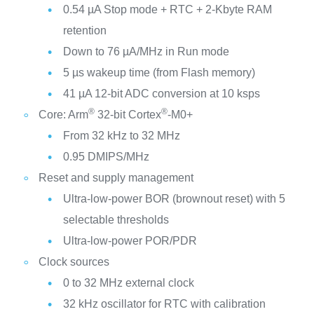
0.54 µA Stop mode + RTC + 2-Kbyte RAM
retention
Down to 76 µA/MHz in Run mode
5 µs wakeup time (from Flash memory)
41 µA 12-bit ADC conversion at 10 ksps
®
®
Core: Arm
32-bit Cortex
-M0+
From 32 kHz to 32 MHz
0.95 DMIPS/MHz
Reset and supply management
Ultra-low-power BOR (brownout reset) with 5
selectable thresholds
Ultra-low-power POR/PDR
Clock sources
0 to 32 MHz external clock
32 kHz oscillator for RTC with calibration