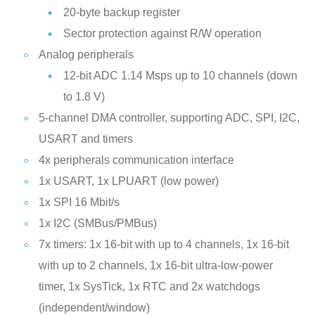
20-byte backup register
Sector protection against R/W operation
Analog peripherals
12-bit ADC 1.14 Msps up to 10 channels (down
to 1.8 V)
5-channel DMA controller, supporting ADC, SPI, I2C,
USART and timers
4x peripherals communication interface
1x USART, 1x LPUART (low power)
1x SPI 16 Mbit/s
1x I2C (SMBus/PMBus)
7x timers: 1x 16-bit with up to 4 channels, 1x 16-bit
with up to 2 channels, 1x 16-bit ultra-low-power
timer, 1x SysTick, 1x RTC and 2x watchdogs
(independent/window)