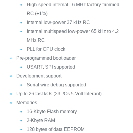
High-speed internal 16 MHz factory-trimmed
RC (±1%)
Internal low-power 37 kHz RC
Internal multispeed low-power 65 kHz to 4.2
MHz RC
PLL for CPU clock
Pre-programmed bootloader
USART, SPI supported
Development support
Serial wire debug supported
Up to 26 fast I/Os (23 I/Os 5-Volt tolerant)
Memories
16-Kbyte Flash memory
2-Kbyte RAM
128 bytes of data EEPROM