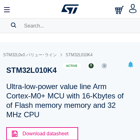
SEARCH HISTORY
BOOKMARK
STM32L0x0 バリュー･ライン
STM32L010K4
Please
log in
to show your saved searches.
ACTIVE
STM32L010K4
Ultra-low-power value line Arm
Cortex-M0+ MCU with 16-Kbytes of
of Flash memory memory and 32
MHz CPU
Download datasheet