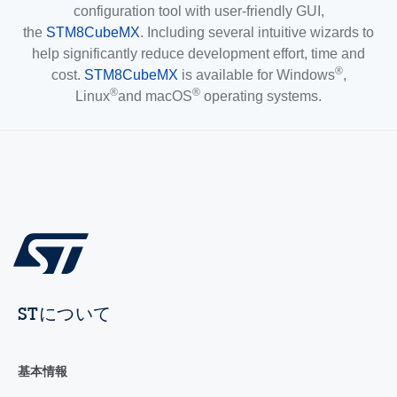
configuration tool with user-friendly GUI,
the
STM8CubeMX
. Including several intuitive wizards to
help significantly reduce development effort, time and
®
cost.
STM8CubeMX
is available for Windows
,
®
®
Linux
and macOS
operating systems.
STについて
基本情報