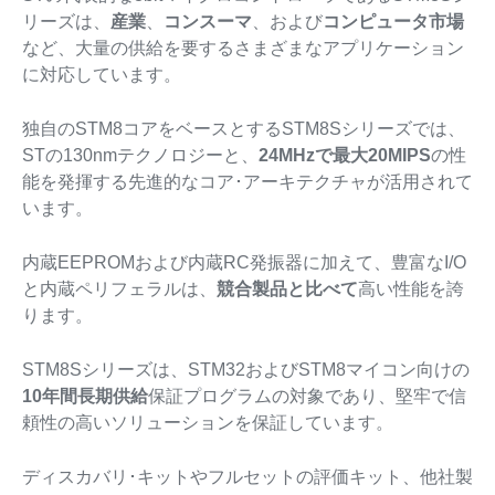
リーズは、
産業
、
コンスーマ
、および
コンピュータ市場
など、大量の供給を要するさまざまなアプリケーション
に対応しています。
独自のSTM8コアをベースとするSTM8Sシリーズでは、
STの130nmテクノロジーと、
24MHzで最大20MIPS
の性
能を発揮する先進的なコア･アーキテクチャが活用されて
います。
内蔵EEPROMおよび内蔵RC発振器に加えて、豊富なI/O
と内蔵ペリフェラルは、
競合製品と比べて
高い性能を誇
ります。
STM8Sシリーズは、STM32およびSTM8マイコン向けの
10年間長期供給
保証プログラムの対象であり、堅牢で信
頼性の高いソリューションを保証しています。
ディスカバリ･キットやフルセットの評価キット、他社製