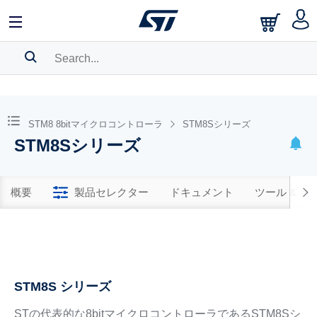
SEARCH HISTORY
BOOKMARK
STM8 8bitマイクロコントローラ
STM8Sシリーズ
STM8Sシリーズ
Please
log in
to show your saved searches.
概要
製品セレクター
ドキュメント
ツール & 
STM8S シリーズ
STの代表的な8bitマイクロコントローラであるSTM8Sシ