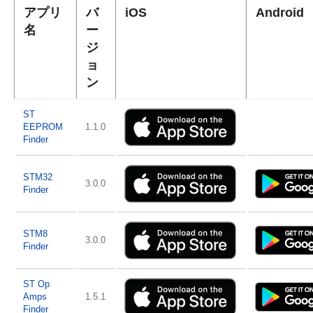
アプリ
バ
iOS
Android
名
ー
ジ
ョ
ン
ST
EEPROM
1.1.0
Finder
STM32
3.0.0
Finder
STM8
3.0.0
Finder
ST Op
Amps
1.5.1
Finder