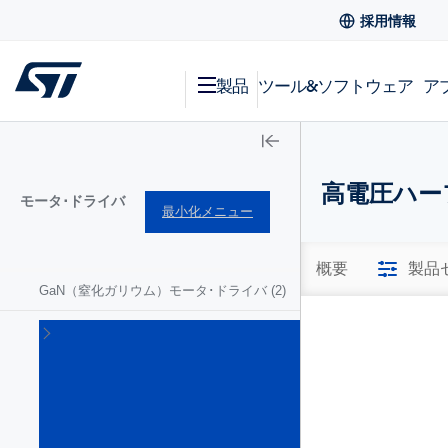
採用情報
製品
ツール&ソフトウェア
ア
高電圧ハー
モータ･ドライバ
最小化メニュー
概要
製品
GaN（窒化ガリウム）モータ･ドライバ
(2)
ゲ
ー
ト･
ド
ラ
イ