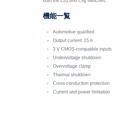
both the LS
and LS
switches.
A
B
機能一覧
Automotive qualified
Output current: 15 A
3 V CMOS-compatible inputs
Undervoltage shutdown
Overvoltage clamp
Thermal shutdown
Cross-conduction protection
Current and power limitation