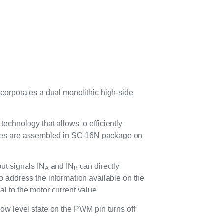
ncorporates a dual monolithic high-side
technology that allows to efficiently
e dies are assembled in SO-16N package on
put signals IN
and IN
can directly
A
B
to address the information available on the
al to the motor current value.
low level state on the PWM pin turns off