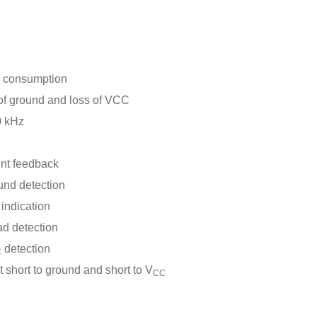
r consumption
 of ground and loss of VCC
0 kHz
ent feedback
und detection
indication
d detection
detection
C
 short to ground and short to V
CC