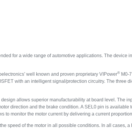
ntended for a wide range of automotive applications. The device i
®
electronics’ well known and proven proprietary VIPower
M0-7 
SFET with an intelligent signal/protection circuitry. The thre
 design allows superior manufacturability at board level. The in
 motor direction and the brake condition. A SEL0 pin is available 
s to monitor the motor current by delivering a current proportion
e speed of the motor in all possible conditions. In all cases, a 