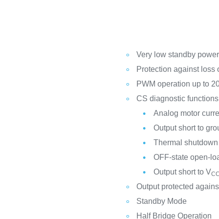
Very low standby powe
Protection against loss
PWM operation up to 2
CS diagnostic functions
Analog motor curr
Output short to gro
Thermal shutdown 
OFF-state open-loa
Output short to V
C
Output protected against
Standby Mode
Half Bridge Operation