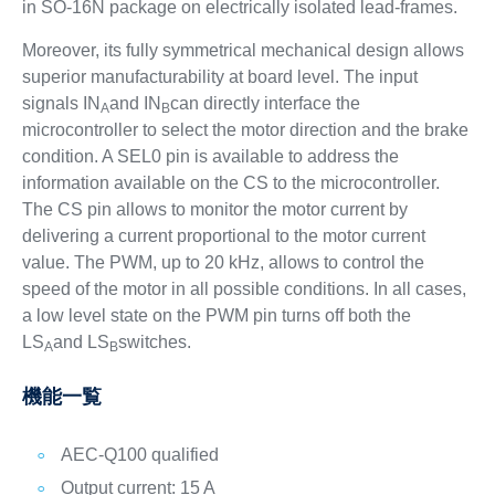
in SO-16N package on electrically isolated lead-frames.
Moreover, its fully symmetrical mechanical design allows
superior manufacturability at board level. The input
signals IN
and IN
can directly interface the
A
B
microcontroller to select the motor direction and the brake
condition. A SEL0 pin is available to address the
information available on the CS to the microcontroller.
The CS pin allows to monitor the motor current by
delivering a current proportional to the motor current
value. The PWM, up to 20 kHz, allows to control the
speed of the motor in all possible conditions. In all cases,
a low level state on the PWM pin turns off both the
LS
and LS
switches.
A
B
機能一覧
AEC-Q100 qualified
Output current: 15 A