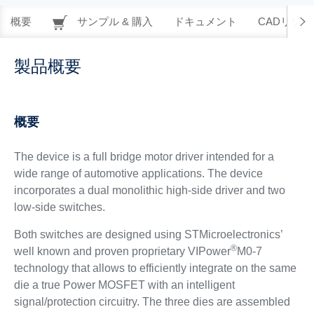
概要
サンプル & 購入
ドキュメント
CADリソー
製品概要
概要
The device is a full bridge motor driver intended for a
wide range of automotive applications. The device
incorporates a dual monolithic high-side driver and two
low-side switches.
Both switches are designed using STMicroelectronics’
®
well known and proven proprietary VIPower
M0-7
technology that allows to efficiently integrate on the same
die a true Power MOSFET with an intelligent
signal/protection circuitry. The three dies are assembled