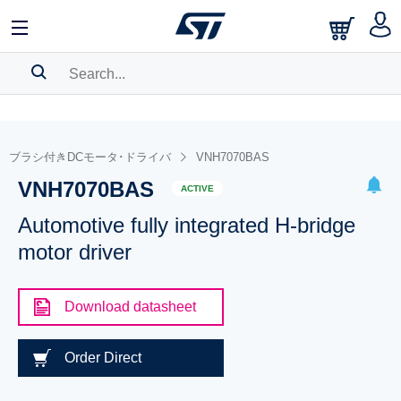
SEARCH HISTORY
BOOKMARK
ブラシ付きDCモータ･ドライバ
VNH7070BAS
VNH7070BAS
Please
log in
to show your saved searches.
ACTIVE
Automotive fully integrated H-bridge
motor driver
Download datasheet
Order Direct