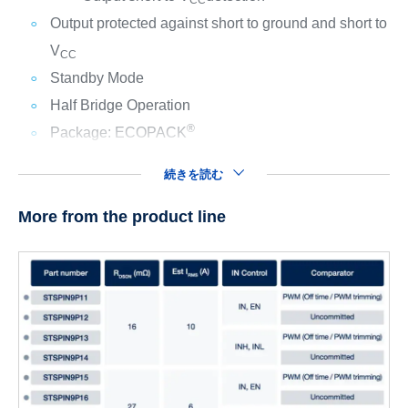
Output protected against short to ground and short to
V
CC
Standby Mode
Half Bridge Operation
®
Package: ECOPACK
続きを読む
More from the product line