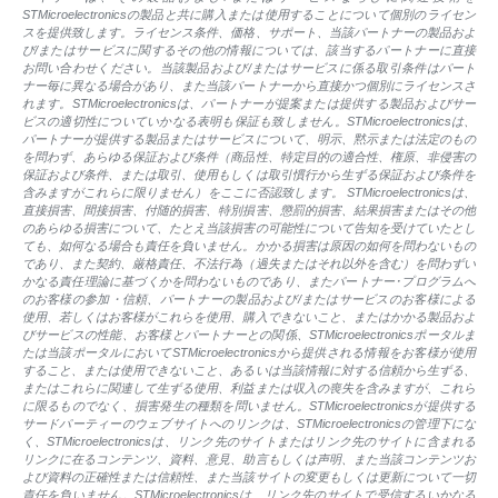
STMicroelectronicsの製品と共に購入または使用することについて個別のライセン
スを提供致します。ライセンス条件、価格、サポート、当該パートナーの製品およ
び/またはサービスに関するその他の情報については、該当するパートナーに直接
お問い合わせください。当該製品および/またはサービスに係る取引条件はパート
ナー毎に異なる場合があり、また当該パートナーから直接かつ個別にライセンスさ
れます。STMicroelectronicsは、パートナーが提案または提供する製品およびサー
ビスの適切性についていかなる表明も保証も致しません。STMicroelectronicsは、
パートナーが提供する製品またはサービスについて、明示、黙示または法定のもの
を問わず、あらゆる保証および条件（商品性、特定目的の適合性、権原、非侵害の
保証および条件、または取引、使用もしくは取引慣行から生ずる保証および条件を
含みますがこれらに限りません）をここに否認致します。 STMicroelectronicsは、
直接損害、間接損害、付随的損害、特別損害、懲罰的損害、結果損害またはその他
のあらゆる損害について、たとえ当該損害の可能性について告知を受けていたとし
ても、如何なる場合も責任を負いません。かかる損害は原因の如何を問わないもの
であり、また契約、厳格責任、不法行為（過失またはそれ以外を含む）を問わずい
かなる責任理論に基づくかを問わないものであり、またパートナー･プログラムへ
のお客様の参加・信頼、パートナーの製品および/またはサービスのお客様による
使用、若しくはお客様がこれらを使用、購入できないこと、またはかかる製品およ
びサービスの性能、お客様とパートナーとの関係、STMicroelectronicsポータルま
たは当該ポータルにおいてSTMicroelectronicsから提供される情報をお客様が使用
すること、または使用できないこと、あるいは当該情報に対する信頼から生ずる、
またはこれらに関連して生ずる使用、利益または収入の喪失を含みますが、これら
に限るものでなく、損害発生の種類を問いません。STMicroelectronicsが提供する
サードパーティーのウェブサイトへのリンクは、STMicroelectronicsの管理下にな
く、STMicroelectronicsは、リンク先のサイトまたはリンク先のサイトに含まれる
リンクに在るコンテンツ、資料、意見、助言もしくは声明、また当該コンテンツお
よび資料の正確性または信頼性、また当該サイトの変更もしくは更新について一切
責任を負いません。STMicroelectronicsは、リンク先のサイトで受信するいかなる