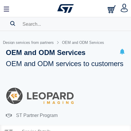
SEARCH HISTORY
Design services from partners
OEM and ODM Services
BOOKMARK
OEM and ODM Services
Please
log in
to show your saved searches.
OEM and ODM services to customers
ST Partner Program