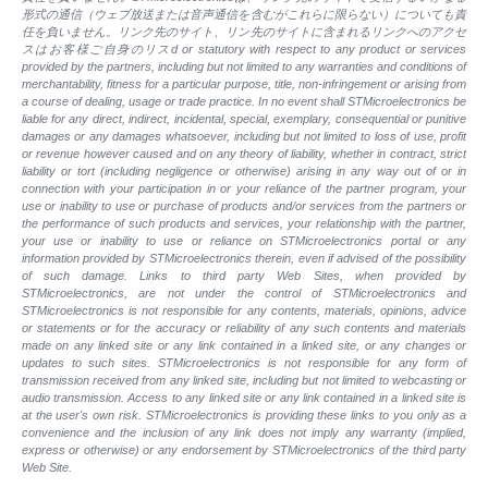
形式の通信（ウェブ放送または音声通信を含むがこれらに限らない）についても責
任を負いません。リンク先のサイト、リン先のサイトに含まれるリンクへのアクセ
スはお客様ご自身のリスd or statutory with respect to any product or services
provided by the partners, including but not limited to any warranties and conditions of
merchantability, fitness for a particular purpose, title, non-infringement or arising from
a course of dealing, usage or trade practice. In no event shall STMicroelectronics be
liable for any direct, indirect, incidental, special, exemplary, consequential or punitive
damages or any damages whatsoever, including but not limited to loss of use, profit
or revenue however caused and on any theory of liability, whether in contract, strict
liability or tort (including negligence or otherwise) arising in any way out of or in
connection with your participation in or your reliance of the partner program, your
use or inability to use or purchase of products and/or services from the partners or
the performance of such products and services, your relationship with the partner,
your use or inability to use or reliance on STMicroelectronics portal or any
information provided by STMicroelectronics therein, even if advised of the possibility
of such damage. Links to third party Web Sites, when provided by
STMicroelectronics, are not under the control of STMicroelectronics and
STMicroelectronics is not responsible for any contents, materials, opinions, advice
or statements or for the accuracy or reliability of any such contents and materials
made on any linked site or any link contained in a linked site, or any changes or
updates to such sites. STMicroelectronics is not responsible for any form of
transmission received from any linked site, including but not limited to webcasting or
audio transmission. Access to any linked site or any link contained in a linked site is
at the user's own risk. STMicroelectronics is providing these links to you only as a
convenience and the inclusion of any link does not imply any warranty (implied,
express or otherwise) or any endorsement by STMicroelectronics of the third party
Web Site.