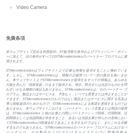
Video Camera
免責条項
本ウェブサイトで定める利用規約、ST販売取引条件およびプライバシー・ポリシ
ーに加えて、次の条件がすべてのSTMicroelectronicsのパートナー･プログラムに適
用されます。
STMicroelectronicsはウェブサイト上で正確な情報を提供することに務めていま
す。しかし、STMicroelectronicsは、情報の正確性ついて一切の責任を負いませ
ん。本ウェブサイト上でSTMicroelectronicsが提供するすべての情報は、あらゆる
欠陥を含んだ「現状有姿」のままで提供され、明示、黙示または法定のものかを問
わずいかなる種類の保証もありません。STMicroelectronicsは、そのパートナー･プ
ログラム、製品またはサービスを、予告なく、いつでも変更または停止することが
できます。STMicroelectronicsのものではない製品またはサービスに関する言及は
専ら情報提供のためのもので、STMicroelectronicsによる推奨を意味するものでは
ありません。本ウェブサイトにおける「パートナー」という言葉または用語の使用
は、STMicroelectronics と他の企業との間にパートナーシップ関係、代理関係、法
的関係もしくは信認関係が存在すること、あるいは当該企業が何らかの意味におい
てSTMicroelectronicsの関連会社であることを示すものではなく、またこれを示唆
するものでもありません。STMicroelectronicsのパートナー･プログラムにおけるパ
ートナーは、その製品および/またはサービスならびに関連技術を