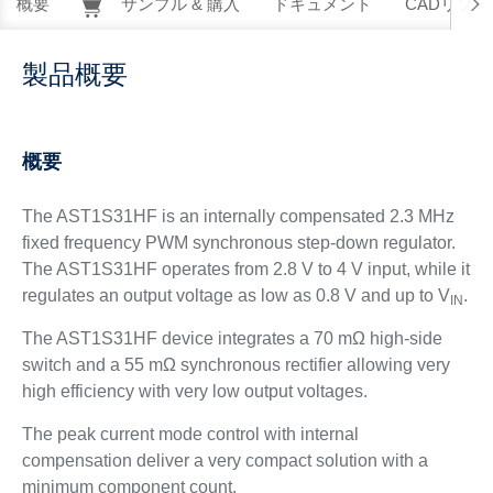
概要
サンプル & 購入
ドキュメント
CADリソー
製品概要
概要
The AST1S31HF is an internally compensated 2.3 MHz
fixed frequency PWM synchronous step-down regulator.
The AST1S31HF operates from 2.8 V to 4 V input, while it
regulates an output voltage as low as 0.8 V and up to V
.
IN
The AST1S31HF device integrates a 70 mΩ high-side
switch and a 55 mΩ synchronous rectifier allowing very
high efficiency with very low output voltages.
The peak current mode control with internal
compensation deliver a very compact solution with a
minimum component count.