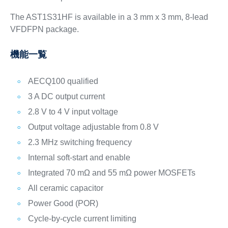
The AST1S31HF is available in a 3 mm x 3 mm, 8-lead
VFDFPN package.
機能一覧
AECQ100 qualified
3 A DC output current
2.8 V to 4 V input voltage
Output voltage adjustable from 0.8 V
2.3 MHz switching frequency
Internal soft-start and enable
Integrated 70 mΩ and 55 mΩ power MOSFETs
All ceramic capacitor
Power Good (POR)
Cycle-by-cycle current limiting