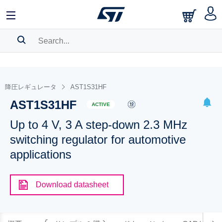
SEARCH HISTORY
BOOKMARK
降圧レギュレータ
AST1S31HF
AST1S31HF
Please
log in
to show your saved searches.
ACTIVE
Up to 4 V, 3 A step-down 2.3 MHz
switching regulator for automotive
applications
Download datasheet