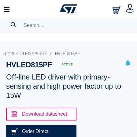
SEARCH HISTORY
BOOKMARK
オフラインLEDドライバ
HVLED815PF
HVLED815PF
Please
log in
to show your saved searches.
ACTIVE
Off-line LED driver with primary-
sensing and high power factor up to
15W
Download datasheet
Order Direct