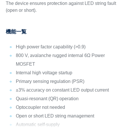
The device ensures protection against LED string fault
(open or short).
機能一覧
High power factor capability (>0.9)
800 V, avalanche rugged internal 6Ω Power
MOSFET
Internal high voltage startup
Primary sensing regulation (PSR)
±3% accuracy on constant LED output current
Quasi-resonant (QR) operation
Optocoupler not needed
Open or short LED string management
Automatic self-supply