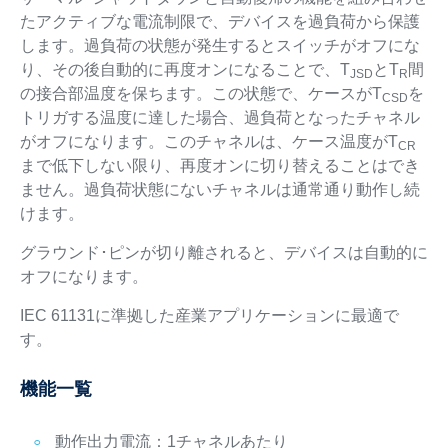
たアクティブな電流制限で、デバイスを過負荷から保護
します。過負荷の状態が発生するとスイッチがオフにな
り、その後自動的に再度オンになることで、T
とT
間
JSD
R
の接合部温度を保ちます。この状態で、ケースがT
を
CSD
トリガする温度に達した場合、過負荷となったチャネル
がオフになります。このチャネルは、ケース温度がT
CR
まで低下しない限り、再度オンに切り替えることはでき
ません。過負荷状態にないチャネルは通常通り動作し続
けます。
グラウンド･ピンが切り離されると、デバイスは自動的に
オフになります。
IEC 61131に準拠した産業アプリケーションに最適で
す。
機能一覧
動作出力電流：1チャネルあたり