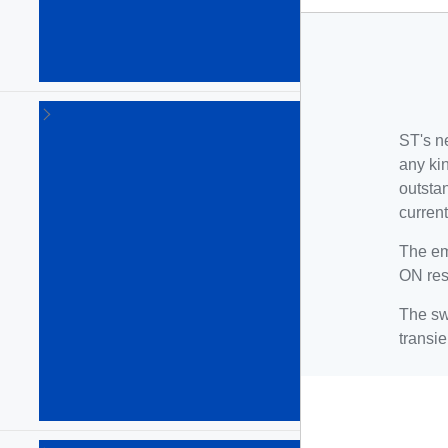
ラ
イ
バ
(68)
デ
ィ
ST's n
ス
any kin
プ
outstan
レ
イ
current
電
The em
源
&
ON res
コ
ン
The sw
ト
transi
ロ
ー
ラ
(2)