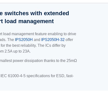
de switches with extended
rt load management
art load management feature enabling to drive
loads. The
IPS2050H
and
IPS2050H-32
offer
 the best reliability. The ICs differ by
rom 2.5A up to 23A.
mallest power dissipation thanks to the 25mΩ
IEC 61000-4-5 specifications for ESD, fast-