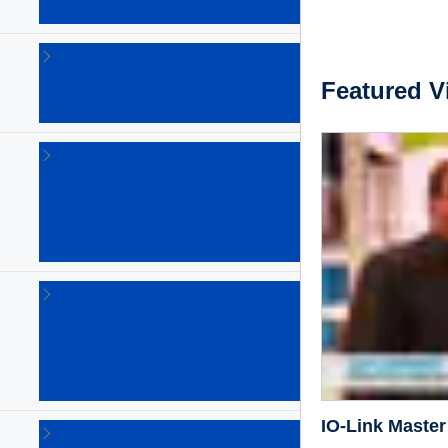
(22)
GaN（窒
化ガリウ
Featured V
ム）パワ
ーIC
(26)
LED
ド
ラ
イ
バ
(73)
LNB
用
電
源
IC
(6)
IO-Link Master
イ