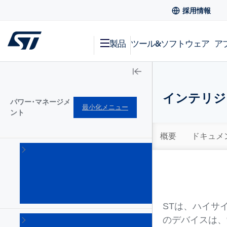
採用情報
製品
ツール&ソフトウェア
ア
インテリジ
パワー･マネージメ
最小化メニュー
ント
概要
ドキュメ
AC-
DC
コン
バー
タ
(101)
STは、ハイサ
DC-
のデバイスは、