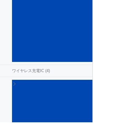
テ
ー
ジ･
レ
ギ
ュ
レ
ー
タ
(86)
ワイヤレス充電IC
(4)
太
陽
光
発
電
用
IC
(3)
照