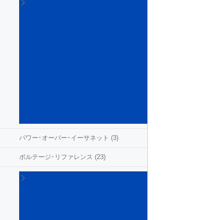
バ
ッ
テ
リ･
マ
ネ
ー
ジ
メ
ン
ト
IC
(28)
パワー･オーバー･イーサネット
(3)
ボルテージ･リファレンス
(23)
リ
ニ
ア･
ボ
ル