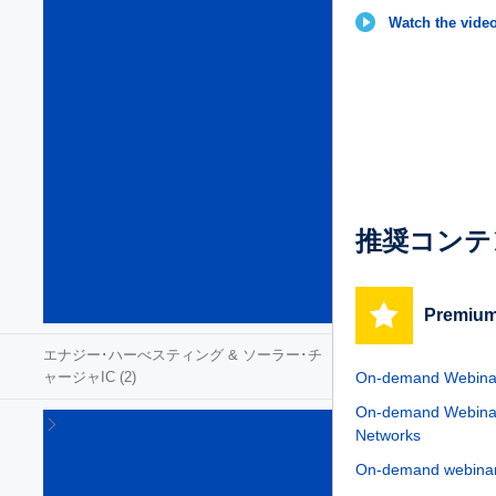
ン
Watch the video
テ
リ
ジ
ェ
ン
ト･
パ
ワ
ー･
ス
推奨コンテ
イ
ッ
チ
(54)
Premium
エナジー･ハーべスティング & ソーラー･チ
On-demand Webinar 
ャージャIC
(2)
On-demand Webinar: 
ゲ
Networks
ー
ト･
On-demand webinar |
ド