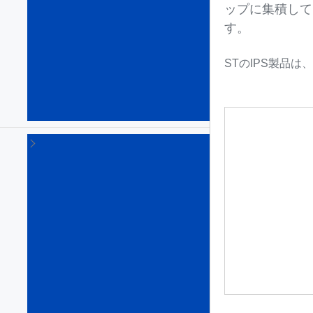
DC
ップに集積して
スイ
す。
ッチ
ン
グ･
STのIPS製品
コン
バー
タ
(120)
Eヒ
ュ
ー
ズ
&
ホ
ッ
ト
ス
ワ
ッ
プ
IC