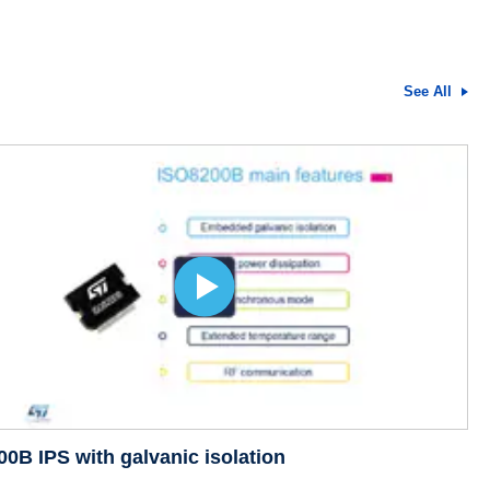
See All
0B IPS with galvanic isolation