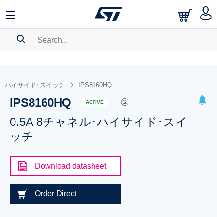
SEARCH HISTORY
BOOKMARK
ハイサイド･スイッチ
IPS8160HQ
IPS8160HQ
Please
log in
to show your saved searches.
ACTIVE
0.5A 8チャネル･ハイサイド･スイ
ッチ
Download datasheet
Order Direct