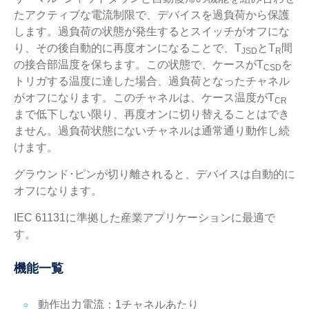
たアクティブな電流制限で、デバイスを過負荷から保護
します。過負荷の状態が発生するとスイッチがオフにな
り、その後自動的に再度オンになることで、T
とT
間
JSD
R
の接合部温度を保ちます。この状態で、ケースがT
を
CSD
トリガする温度に達した場合、過負荷となったチャネル
がオフになります。このチャネルは、ケース温度がT
CR
まで低下しない限り、再度オンに切り替えることはでき
ません。過負荷状態にないチャネルは通常通り動作し続
けます。
グラウンド･ピンが切り離されると、デバイスは自動的に
オフになります。
IEC 61131に準拠した産業アプリケーションに最適で
す。
機能一覧
動作出力電流：1チャネルあたり