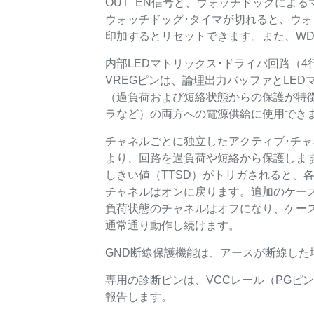
OUT_EN信号と、ウォッチドッグによる
ウォッチドッグ･タイマが切れると、ウ
印加するとリセットできます。また、WD
内部LEDマトリックス･ドライバ回路（4
VREGピンは、論理出力バッファとLE
（過負荷および短絡状態からの保護が特徴
ラなど）の両方への電源供給に使用でき
チャネルごとに独立したアクティブ･チャネル電
より、回路を過負荷や短絡から保護しま
しきい値（TTSD）がトリガされると、
チャネルはオンに戻ります。追加のケー
負荷状態のチャネルはオフになり、ケー
通常通り動作し続けます。
GND断線保護機能は、アースが断線した
専用の診断ピンは、VCCレール（PGピン
報告します。