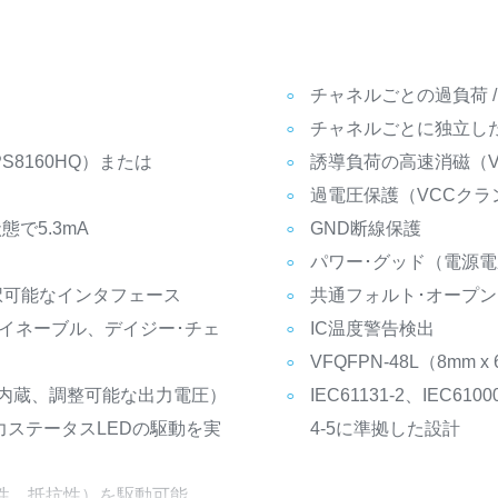
チャネルごとの過負荷 /
チャネルごとに独立し
S8160HQ）または
誘導負荷の高速消磁（V
過電圧保護（VCCクラ
態で5.3mA
GND断線保護
パワー･グッド（電源
択可能なインタフェース
共通フォルト･オープン
）、出力イネーブル、デイジー･チェ
IC温度警告検出
VFQFPN-48L（8mm
ード内蔵、調整可能な出力電圧）
IEC61131-2、IEC6100
出力ステータスLEDの駆動を実
4-5に準拠した設計
性、抵抗性）を駆動可能