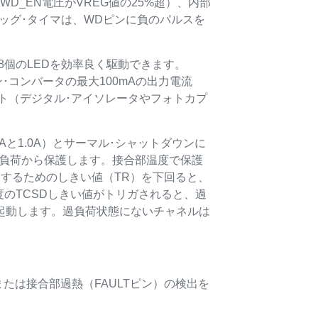
D_EN電圧がVREG値の25%超）、内部
ッグ･タイマは、WDピンに負のパルスを
る8個のLEDを効率良く駆動できます。
･コンバータの最大100mAの出力電流
ト（デジタル･アイソレータやフォトカプ
7Aと1.0A）とサーマル･シャットダウンに
過負荷から保護します。接合部温度で保護
するためのしきい値（TR）を下回ると、
のTCSDしきい値がトリガされると、過
起動します。過負荷状態にないチャネルは
または接合部過熱（FAULTピン）の検出を