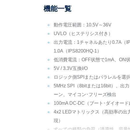
機能一覧
動作電圧範囲：10.5V～36V
UVLO（ヒステリシス付き）
出力電流：1チャネルあたり0.7A（IP
1.0A（IPS8200HQ-1）
低消費電流：OFF状態で1mA、ON状
5V / 3.3V互換I/O
ロジック側SPIまたはパラレルを選
5MHz SPI（8bitまたは16bit
ーン、マイコン･フリーズ検出
100mA DC-DC（ブート･ダイオ
4x2 LEDマトリックス（高効率の
現）
すべての種類の負荷（誘導性、容量