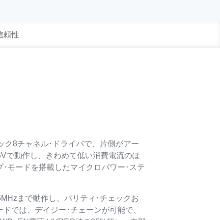
 信頼性
たモノリシック8チャネル･ドライバで、片側がアー
36Vで動作し、きわめて低い消費電流のほ
ープ･モードを搭載したマイクロパワー･ステ
）で最大5MHzまで動作し、パリティ･チェックお
モードでは、デイジー･チェーンが可能で、