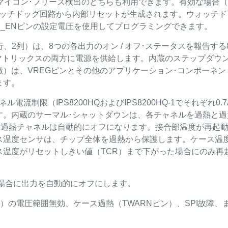
マイコン･フリーズ検出のどちらも利用できます。有効な場合（W
ォッチドッグ回路から内部リセットが生成されます。ウォッチド
_ENピンの設定電圧を使用してプログラミングできます。
行、2列）は、8つの各出力のオン / オフ･ステータスを報告す
Dマトリックスの両方に電源を供給します。内蔵のステップダウン
）は、VREGピンとその他のアプリケーション･コンポーネン
ます。
流制限（IPS8200HQおよびIPS8200HQ-1でそれぞれ0.
す。内蔵のサーマル･シャットダウンは、各チャネルを過熱と
各過熱チャネルは自動的にオフになります。接合部温度が再起動
ス温度センサは、チップ全体を過熱から保護します。ケース温度
ス温度がリセットしきい値（TCR）まで下がった場合にのみ再
場合に出力を自動的にオフにします。
）の電圧範囲無効、ケース過熱（TWARNピン）、SPI故障、