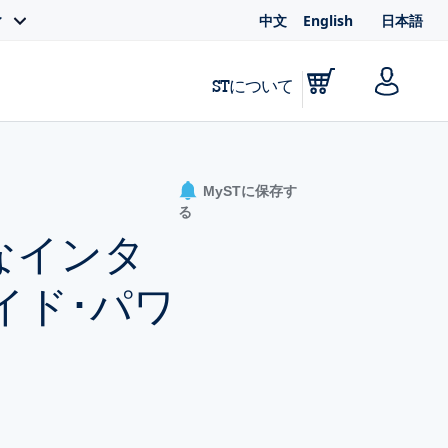
中文
English
日本語
ィ
STについて
MySTに保存す
る
なインタ
イド･パワ