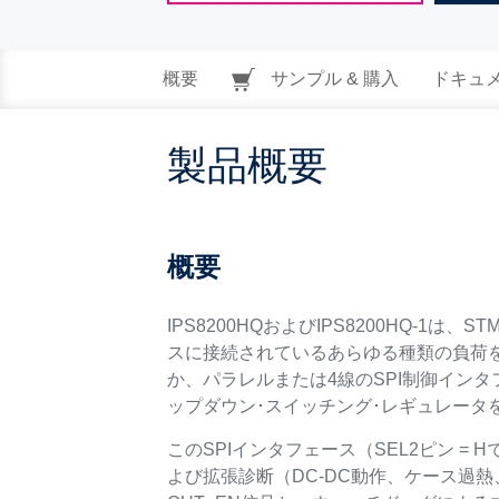
概要
サンプル & 購入
ドキュ
製品概要
概要
IPS8200HQおよびIPS8200HQ-1は、
スに接続されているあらゆる種類の負荷を
か、パラレルまたは4線のSPI制御インタ
ップダウン･スイッチング･レギュレータ
このSPIインタフェース（SEL2ピン = Hで
よび拡張診断（DC-DC動作、ケース過熱