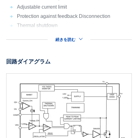
Adjustable current limit
Protection against feedback Disconnection
Thermal shutdown
続きを読む
回路ダイアグラム