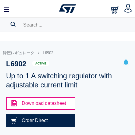
SEARCH HISTORY
BOOKMARK
降圧レギュレータ
L6902
L6902
Please
log in
to show your saved searches.
ACTIVE
Up to 1 A switching regulator with
adjustable current limit
Download datasheet
Order Direct