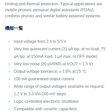
limiting and thermal protection. Typical applications are
mobile phones, personal digital assistants (PDAs),
cordless phones and similar battery-powered systems.
機能一覧
Input voltage from 2.4 to 5.5 V
Very low quiescent current (31 μA typ. at no-load, 75
μA typ. at 150mA load, 1 μA max. in OFF mode)
Very low noise (20 μVRMS at VOUT = 1.5 V)
Output voltage tolerance: ± 1.8% at 25 °C
150 mA guaranteed output current
Wide range of output voltages available on request:
1.2 V to 3.3 Vin 100 mV steps
Logic-controlled electronic shutdown
Compatible with ceramic capacitors