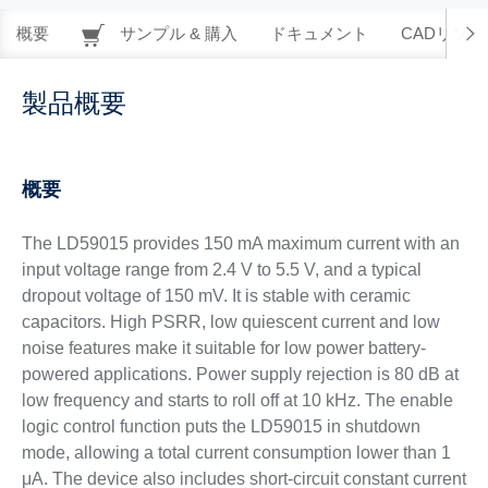
概要
サンプル & 購入
ドキュメント
CADリソー
製品概要
概要
The LD59015 provides 150 mA maximum current with an
input voltage range from 2.4 V to 5.5 V, and a typical
dropout voltage of 150 mV. It is stable with ceramic
capacitors. High PSRR, low quiescent current and low
noise features make it suitable for low power battery-
powered applications. Power supply rejection is 80 dB at
low frequency and starts to roll off at 10 kHz. The enable
logic control function puts the LD59015 in shutdown
mode, allowing a total current consumption lower than 1
μA. The device also includes short-circuit constant current