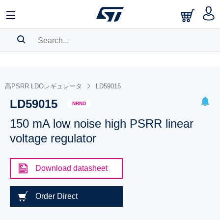
SEARCH HISTORY
BOOKMARK
高PSRR LDOレギュレータ
LD59015
LD59015
Please
log in
to show your saved searches.
NRND
150 mA low noise high PSRR linear
voltage regulator
Download datasheet
Order Direct