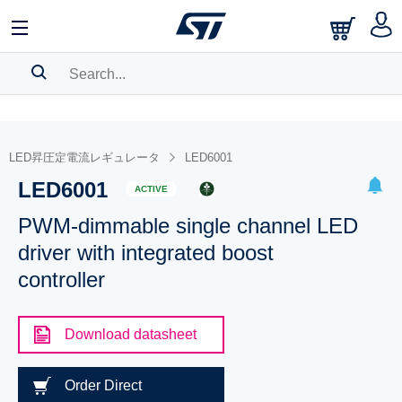
SEARCH HISTORY
BOOKMARK
LED昇圧定電流レギュレータ
LED6001
LED6001
Please
log in
to show your saved searches.
ACTIVE
PWM-dimmable single channel LED
driver with integrated boost
controller
Download datasheet
Order Direct