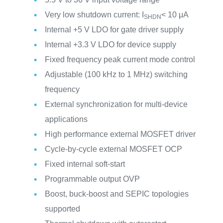
Very low shutdown current: I
< 10 μA
SHDN
Internal +5 V LDO for gate driver supply
Internal +3.3 V LDO for device supply
Fixed frequency peak current mode control
Adjustable (100 kHz to 1 MHz) switching
frequency
External synchronization for multi-device
applications
High performance external MOSFET driver
Cycle-by-cycle external MOSFET OCP
Fixed internal soft-start
Programmable output OVP
Boost, buck-boost and SEPIC topologies
supported