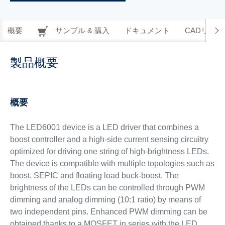
概要
サンプル & 購入
ドキュメント
CADリソー
製品概要
概要
The LED6001 device is a LED driver that combines a
boost controller and a high-side current sensing circuitry
optimized for driving one string of high-brightness LEDs.
The device is compatible with multiple topologies such as
boost, SEPIC and floating load buck-boost. The
brightness of the LEDs can be controlled through PWM
dimming and analog dimming (10:1 ratio) by means of
two independent pins. Enhanced PWM dimming can be
obtained thanks to a MOSFET in series with the LED