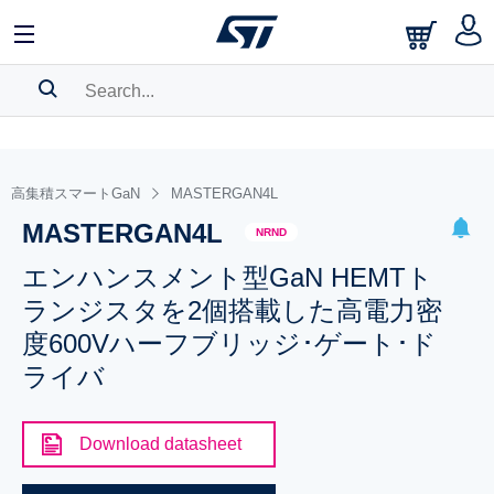
SEARCH HISTORY
BOOKMARK
高集積スマートGaN
MASTERGAN4L
MASTERGAN4L
Please
log in
to show your saved searches.
NRND
エンハンスメント型GaN HEMTト
ランジスタを2個搭載した高電力密
度600Vハーフブリッジ･ゲート･ド
ライバ
Download datasheet