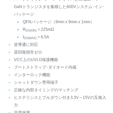
GaNトランジスタを集積した600Vシステム･イン･
パッケージ
QFNパッケージ（9mm x 9mm x 1mm）
R
= 225mΩ
DS(ON)
I
= 6.5A
DS(MAX)
逆導通に対応
逆回復損失ゼロ
VCC上のUVLO保護機能
ブートストラップ･ダイオード内蔵
インターロック機能
シャットダウン専用端子
正確な内部タイミングのマッチング
ヒステリシスとプルダウン付き3.3V～15Vの互換入
力
温度保護