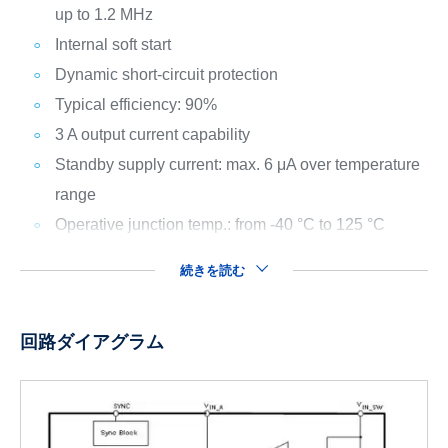
up to 1.2 MHz
Internal soft start
Dynamic short-circuit protection
Typical efficiency: 90%
3 A output current capability
Standby supply current: max. 6 μA over temperature
range
Operative junction temp.: from -40 °C to 125 °C
続きを読む
回路ダイアグラム