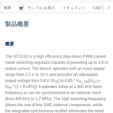
概要
サンプル & 購入
ドキュメント
CADリソー
製品概要
概要
The ST1S10 is a high efficiency step-down PWM current
mode switching regulator capable of providing up to 3 A of
output current. The device operates with an input supply
range from 2.5 V to 18 V and provides an adjustable
output voltage from 0.8 V (V
) to 0.85 * V
[V
=
FB
IN_SW
OUT
V
* (1 + R1/R2)]. It operates either at a 900 kHz fixed
FB
frequency or can be synchronized to an external clock
(from 400 kHz to 1.2 MHz). The high switching frequency
allows the use of tiny SMD external components, while
the integrated synchronous rectifier eliminates the need