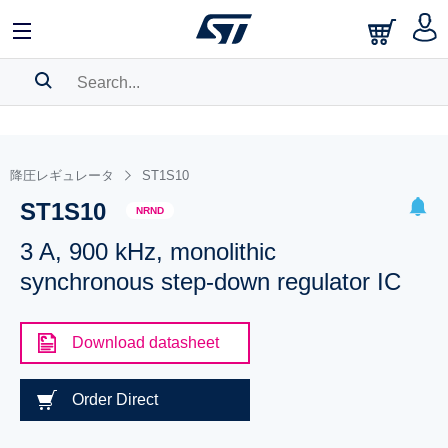
SEARCH HISTORY
BOOKMARK
降圧レギュレータ
ST1S10
ST1S10
Please
log in
to show your saved searches.
NRND
3 A, 900 kHz, monolithic
synchronous step-down regulator IC
Download datasheet
Order Direct