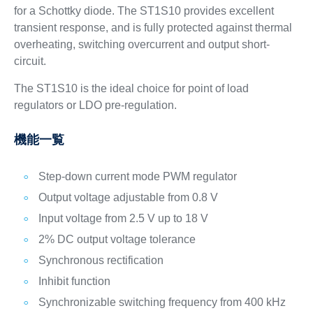
for a Schottky diode. The ST1S10 provides excellent
transient response, and is fully protected against thermal
overheating, switching overcurrent and output short-
circuit.
The ST1S10 is the ideal choice for point of load
regulators or LDO pre-regulation.
機能一覧
Step-down current mode PWM regulator
Output voltage adjustable from 0.8 V
Input voltage from 2.5 V up to 18 V
2% DC output voltage tolerance
Synchronous rectification
Inhibit function
Synchronizable switching frequency from 400 kHz