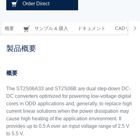
Order Direct
概要
サンプル & 購入
ドキュメント
CADリソー
製品概要
概要
The ST2S06A33 and ST2S06B are dual step-down DC-
DC converters optimized for powering low-voltage digital
cores in ODD applications and, generally, to replace high
current linear solutions when the power dissipation may
cause high heating of the application environment. It
provides up to 0.5 A over an input voltage range of 2.5 V
to 5.5 V.