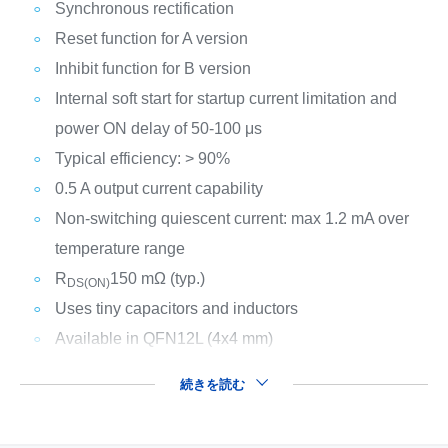
Synchronous rectification
Reset function for A version
Inhibit function for B version
Internal soft start for startup current limitation and
power ON delay of 50-100 μs
Typical efficiency: > 90%
0.5 A output current capability
Non-switching quiescent current: max 1.2 mA over
temperature range
R
150 mΩ (typ.)
DS(ON)
Uses tiny capacitors and inductors
Available in QFN12L (4x4 mm)
続きを読む