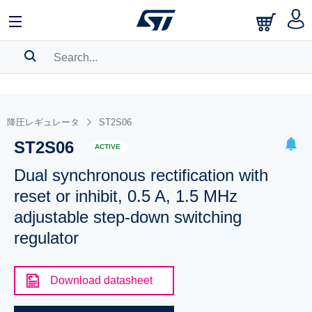
SEARCH HISTORY
BOOKMARK
降圧レギュレータ
ST2S06
ST2S06
Please
log in
to show your saved searches.
ACTIVE
Dual synchronous rectification with
reset or inhibit, 0.5 A, 1.5 MHz
adjustable step-down switching
regulator
Download datasheet