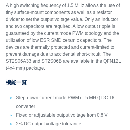
A high switching frequency of 1.5 MHz allows the use of
tiny surface-mount components as well as a resistor
divider to set the output voltage value. Only an inductor
and two capacitors are required. A low output ripple is
guaranteed by the current mode PWM topology and the
utilization of low ESR SMD ceramic capacitors. The
devices are thermally protected and current-limited to
prevent damage due to accidental short-circuit. The
ST2S06A33 and ST2S06B are available in the QFN12L
(4x4 mm) package.
機能一覧
Step-down current mode PWM (1.5 MHz) DC-DC
converter
Fixed or adjustable output voltage from 0.8 V
2% DC output voltage tolerance