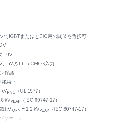
ンでIGBTまたはとSiC用の閾値を選択可
2V
10V
5VのTTL / CMOS入力
ウン保護
ク絶縁：
 kV
（UL 1577）
RMS
 8 kV
（IEC 60747-17）
PEAK
電圧V
= 1.2 kV
（IEC 60747-17）
IORM
PEAK
Wパッケージ