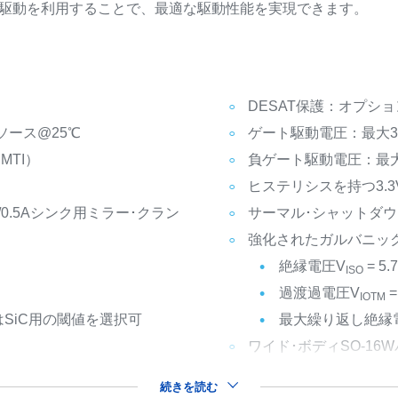
ト駆動を利用することで、最適な駆動性能を実現できます。
DESAT保護：オプショ
 ソース@25℃
ゲート駆動電圧：最大3
MTI）
負ゲート駆動電圧：最大-
ヒステリシスを持つ3.3V、
ス/0.5Aシンク用ミラー･クラン
サーマル･シャットダ
強化されたガルバニッ
絶縁電圧V
= 5.7
ISO
過渡過電圧V
=
IOTM
たはSiC用の閾値を選択可
最大繰り返し絶縁
ワイド･ボディSO-16
続きを読む