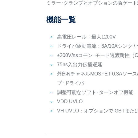
ミラー･クランプとオプションの負ゲー
機能一覧
高電圧レール：最大1200V
ドライバ駆動電流：6A/10Aシンク /
±200V/nsコモン･モード過渡耐性（C
75ns入出力伝播遅延
外部NチャネルMOSFET 0.3Aソー
プ･ドライバ
調整可能なソフト･ターンオフ機能
VDD UVLO
VH UVLO：オプションでIGBTま