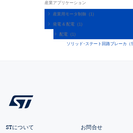
産業アプリケーション
産業用モータ制御
(1)
発電 & 配電
(1)
配電
(1)
ソリッド･ステート回路ブレーカ（S
STについて
お問合せ