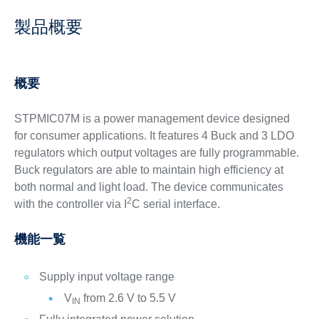
製品概要
概要
STPMIC07M is a power management device designed
for consumer applications. It features 4 Buck and 3 LDO
regulators which output voltages are fully programmable.
Buck regulators are able to maintain high efficiency at
both normal and light load. The device communicates
2
with the controller via I
C serial interface.
機能一覧
Supply input voltage range
V
from 2.6 V to 5.5 V
IN