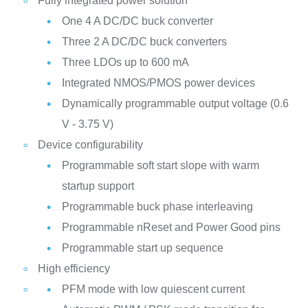
Fully integrated power solution
One 4 A DC/DC buck converter
Three 2 A DC/DC buck converters
Three LDOs up to 600 mA
Integrated NMOS/PMOS power devices
Dynamically programmable output voltage (0.6
V - 3.75 V)
Device configurability
Programmable soft start slope with warm
startup support
Programmable buck phase interleaving
Programmable nReset and Power Good pins
Programmable start up sequence
High efficiency
PFM mode with low quiescent current