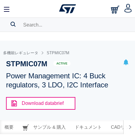
SEARCH HISTORY
BOOKMARK
多機能レギュレータ
STPMIC07M
STPMIC07M
Please
log in
to show your saved searches.
ACTIVE
Power Management IC: 4 Buck
regulators, 3 LDO, I2C Interface
Download databrief
概要
サンプル & 購入
ドキュメント
CADリソー