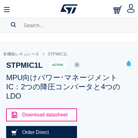
SEARCH HISTORY
BOOKMARK
多機能レギュレータ
STPMIC1L
STPMIC1L
Please
log in
to show your saved searches.
ACTIVE
MPU向けパワー･マネージメント
IC：2つの降圧コンバータと4つの
LDO
Download datasheet
Order Direct