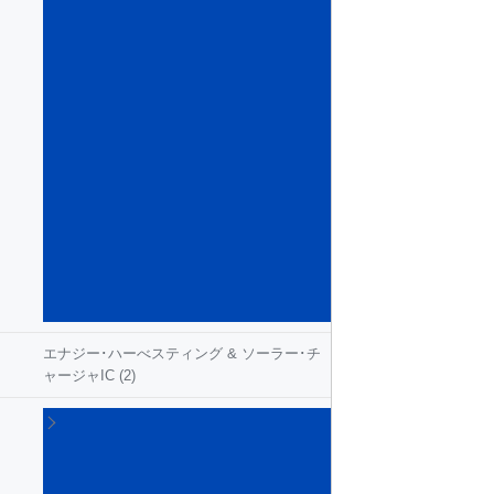
ン
テ
リ
ジ
ェ
ン
ト･
パ
ワ
ー･
ス
イ
ッ
チ
(54)
エナジー･ハーべスティング & ソーラー･チ
ャージャIC
(2)
ゲ
ー
ト･
ド