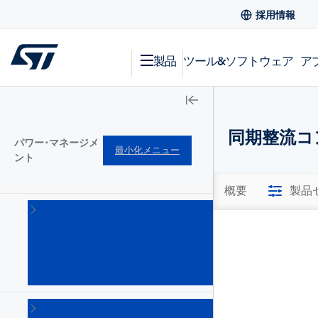
採用情報
製品
ツール&ソフトウェア
ア
同期整流コ
パワー･マネージメ
最小化メニュー
ント
概要
製品
AC-
DC
コン
バー
タ
(101)
DC-