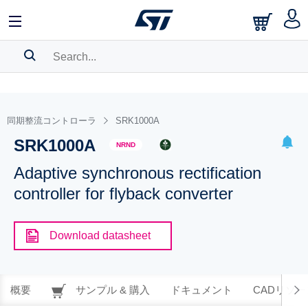
SEARCH HISTORY
BOOKMARK
同期整流コントローラ
SRK1000A
SRK1000A
Please
log in
to show your saved searches.
NRND
Adaptive synchronous rectification
controller for flyback converter
Download datasheet
概要
サンプル & 購入
ドキュメント
CADリソー