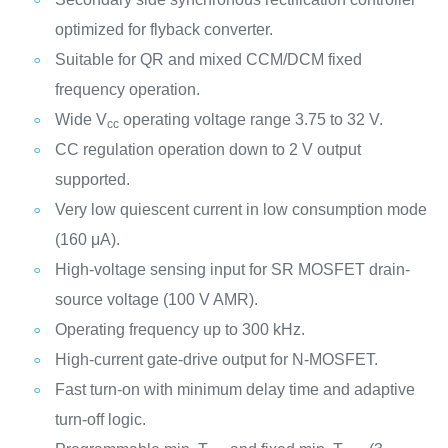
optimized for flyback converter.
Suitable for QR and mixed CCM/DCM fixed
frequency operation.
Wide V
operating voltage range 3.75 to 32 V.
cc
CC regulation operation down to 2 V output
supported.
Very low quiescent current in low consumption mode
(160 μA).
High-voltage sensing input for SR MOSFET drain-
source voltage (100 V AMR).
Operating frequency up to 300 kHz.
High-current gate-drive output for N-MOSFET.
Fast turn-on with minimum delay time and adaptive
turn-off logic.