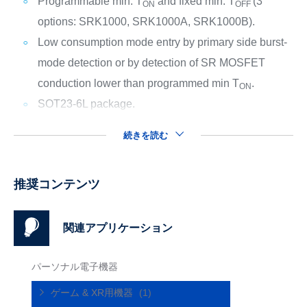
Programmable min. T
and fixed min. T
(3
ON
OFF
options: SRK1000, SRK1000A, SRK1000B).
Low consumption mode entry by primary side burst-
mode detection or by detection of SR MOSFET
conduction lower than programmed min T
.
ON
SOT23-6L package.
続きを読む
推奨コンテンツ
関連アプリケーション
パーソナル電子機器
ゲーム & XR用機器
(1)