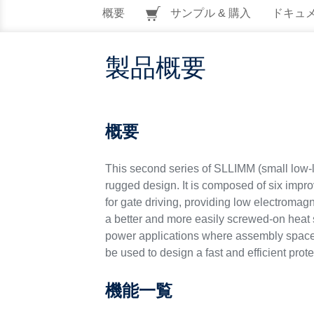
概要
サンプル & 購入
ドキュ
製品概要
概要
This second series of SLLIMM (small low-
rugged design. It is composed of six impro
for gate driving, providing low electromag
a better and more easily screwed-on heat s
power applications where assembly space i
be used to design a fast and efficient protec
機能一覧