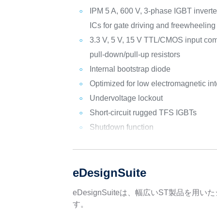
IPM 5 A, 600 V, 3-phase IGBT inverter
ICs for gate driving and freewheeling
3.3 V, 5 V, 15 V TTL/CMOS input com
pull-down/pull-up resistors
Internal bootstrap diode
Optimized for low electromagnetic in
Undervoltage lockout
Short-circuit rugged TFS IGBTs
Shutdown function
eDesignSuite
eDesignSuiteは、幅広いST製
す。