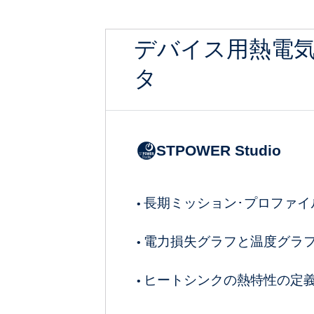
デバイス用熱電
タ
STPOWER Studio
長期ミッション･プロファイ
•
電力損失グラフと温度グラ
•
ヒートシンクの熱特性の定
•