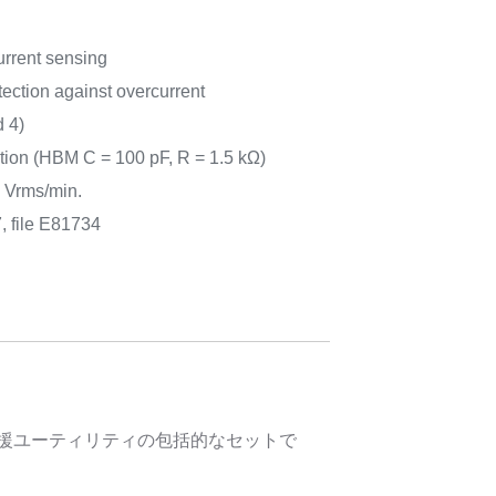
rrent sensing
tection against overcurrent
 4)
tion (HBM C = 100 pF, R = 1.5 kΩ)
0 Vrms/min.
, file E81734
計支援ユーティリティの包括的なセットで