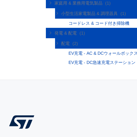
家庭用 & 業務用電気製品
(1)
小型生活家電製品 & 調理器具
(1)
コードレス & コード付き掃除機
発電 & 配電
(1)
配電
(2)
EV充電 - AC & DCウォールボッ
EV充電 - DC急速充電ステーション