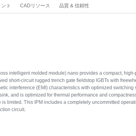
メント
CADリソース
品質 & 信頼性
loss intelligent molded module) nano provides a compact, high-
ved short-circuit rugged trench gate fieldstop IGBTs with freew
netic interference (EMI) characteristics with optimized switchin
ink, and is optimized for thermal performance and compactness i
s limited. This IPM includes a completely uncommitted operati
tion circuit.