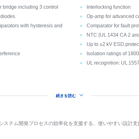
 bridge including 3 control
Interlocking function
 diodes
Op-amp for advanced cu
parators with hysteresis and
Comparator for fault pro
NTC (UL 1434 CA 2 and
Up to ±2 kV ESD protec
terference
Isolation ratings of 180
UL recognition: UL 1557
続きを読む
品を用いたシステム開発プロセスの効率化を支援する、使いやすい設