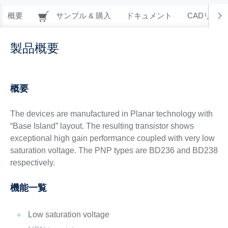
概要
サンプル & 購入
ドキュメント
CADリソー
製品概要
概要
The devices are manufactured in Planar technology with
“Base Island” layout. The resulting transistor shows
exceptional high gain performance coupled with very low
saturation voltage. The PNP types are BD236 and BD238
respectively.
機能一覧
Low saturation voltage