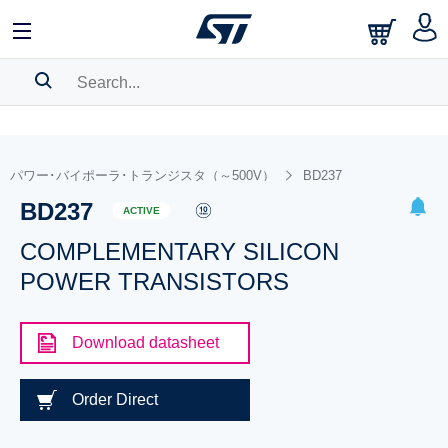
SEARCH HISTORY
BOOKMARK
パワー･バイポーラ･トランジスタ（～500V）
BD237
BD237
Please
log in
to show your saved searches.
ACTIVE
COMPLEMENTARY SILICON
POWER TRANSISTORS
Download datasheet
Order Direct