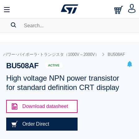
SEARCH HISTORY
BOOKMARK
パワー･バイポーラ･トランジスタ（1000V～2000V）
BU508AF
BU508AF
Please
log in
to show your saved searches.
ACTIVE
High voltage NPN power transistor
for standard definition CRT display
Download datasheet
Order Direct