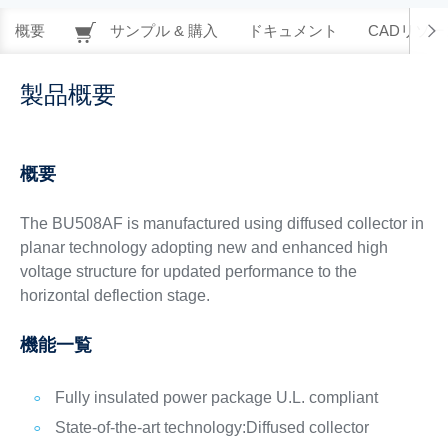
概要
サンプル & 購入
ドキュメント
CADリソー
製品概要
概要
The BU508AF is manufactured using diffused collector in
planar technology adopting new and enhanced high
voltage structure for updated performance to the
horizontal deflection stage.
機能一覧
Fully insulated power package U.L. compliant
State-of-the-art technology:
Diffused collector