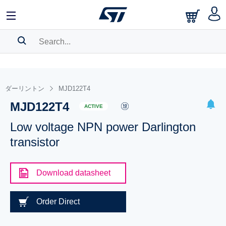
SEARCH HISTORY
BOOKMARK
ダーリントン
MJD122T4
MJD122T4
Please
log in
to show your saved searches.
ACTIVE
Low voltage NPN power Darlington
transistor
Download datasheet
Order Direct