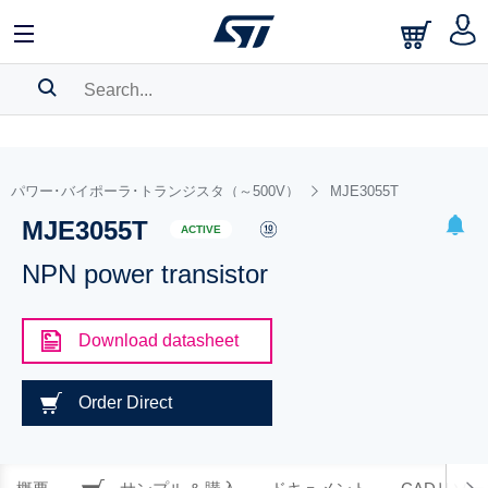
SEARCH HISTORY
BOOKMARK
パワー･バイポーラ･トランジスタ（～500V）
MJE3055T
MJE3055T
Please
log in
to show your saved searches.
ACTIVE
NPN power transistor
Download datasheet
Order Direct