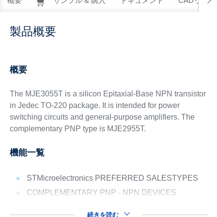
概要
サンプル & 購入
ドキュメント
CADリソー
製品概要
概要
The MJE3055T is a silicon Epitaxial-Base NPN transistor
in Jedec TO-220 package. It is intended for power
switching circuits and general-purpose amplifiers. The
complementary PNP type is MJE2955T.
機能一覧
STMicroelectronics PREFERRED SALESTYPES
COMPLEMENTARY PNP - NPN DEVICES
続きを読む