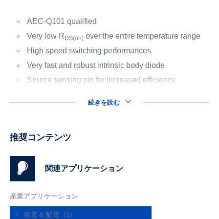
AEC-Q101 qualified
Very low R
over the entire temperature range
DS(on)
High speed switching performances
Very fast and robust intrinsic body diode
Source sensing pin for increased efficiency
続きを読む
推奨コンテンツ
関連アプリケーション
産業アプリケーション
発電 & 配電
(1)