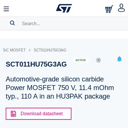
SEARCH HISTORY
BOOKMARK
SiC MOSFET
SCT011HU75G3AG
Please
log in
to show your saved searches.
ACTIVE
SCT011HU75G3AG
Automotive-grade silicon carbide
Power MOSFET 750 V, 11.4 mOhm
typ., 110 A in an HU3PAK package
Download datasheet