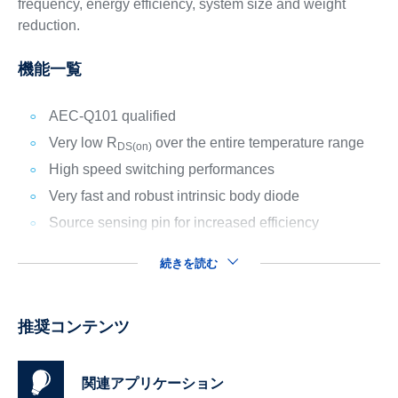
frequency, energy efficiency, system size and weight
reduction.
機能一覧
AEC-Q101 qualified
Very low R
over the entire temperature range
DS(on)
High speed switching performances
Very fast and robust intrinsic body diode
Source sensing pin for increased efficiency
続きを読む
推奨コンテンツ
関連アプリケーション