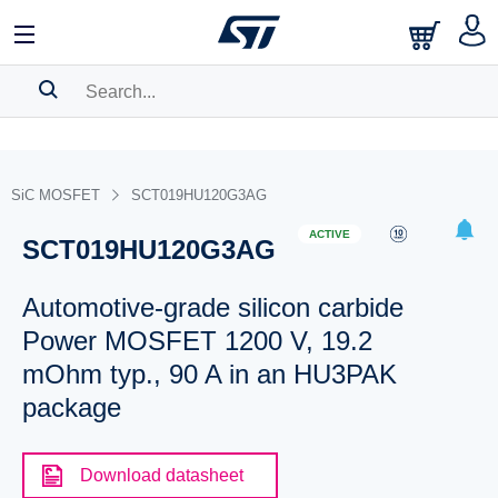
SEARCH HISTORY
BOOKMARK
SiC MOSFET
SCT019HU120G3AG
Please
log in
to show your saved searches.
ACTIVE
SCT019HU120G3AG
Automotive-grade silicon carbide
Power MOSFET 1200 V, 19.2
mOhm typ., 90 A in an HU3PAK
package
Download datasheet