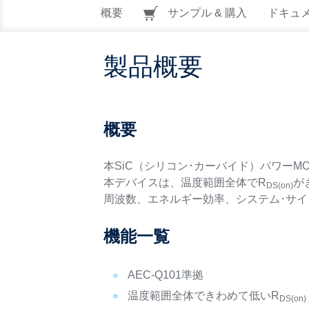
概要
サンプル & 購入
ドキュ
製品概要
概要
本SiC（シリコン･カーバイド）パワーMO
本デバイスは、温度範囲全体でR
が
DS(on)
周波数、エネルギー効率、システム･サ
機能一覧
AEC-Q101準拠
温度範囲全体できわめて低いR
DS(on)