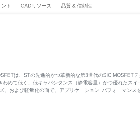
メント
CADリソース
品質 & 信頼性
SFETは、STの先進的かつ革新的な第3
世代のSiC MOSF
きわめて低く、低キャパシタンス（静電容量）かつ優れたスイ
イズ、および軽量化の面で、アプリケーション･パフォーマンス