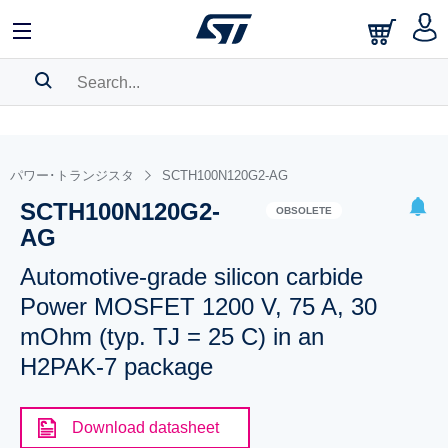
SEARCH HISTORY
BOOKMARK
パワー･トランジスタ
SCTH100N120G2-AG
SCTH100N120G2-
Please
log in
to show your saved searches.
OBSOLETE
AG
Automotive-grade silicon carbide
Power MOSFET 1200 V, 75 A, 30
mOhm (typ. TJ = 25 C) in an
H2PAK-7 package
Download datasheet