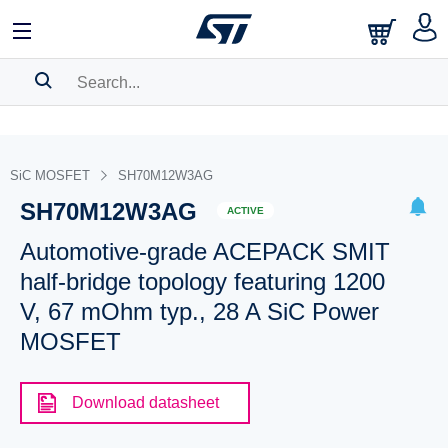
SEARCH HISTORY
BOOKMARK
SiC MOSFET
SH70M12W3AG
SH70M12W3AG
Please
log in
to show your saved searches.
ACTIVE
Automotive-grade ACEPACK SMIT
half-bridge topology featuring 1200
V, 67 mOhm typ., 28 A SiC Power
MOSFET
Download datasheet