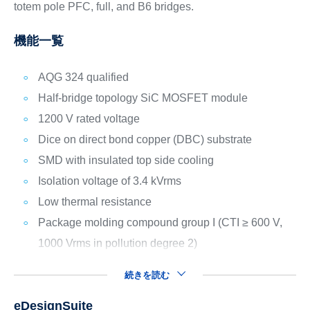
totem pole PFC, full, and B6 bridges.
機能一覧
AQG 324 qualified
Half-bridge topology SiC MOSFET module
1200 V rated voltage
Dice on direct bond copper (DBC) substrate
SMD with insulated top side cooling
Isolation voltage of 3.4 kVrms
Low thermal resistance
Package molding compound group I (CTI ≥ 600 V,
1000 Vrms in pollution degree 2)
続きを読む
eDesignSuite