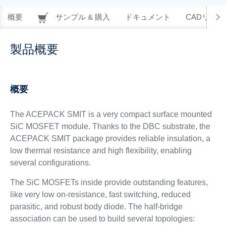
概要
サンプル & 購入
ドキュメント
CADリソー
製品概要
概要
The ACEPACK SMIT is a very compact surface mounted
SiC MOSFET module. Thanks to the DBC substrate, the
ACEPACK SMIT package provides reliable insulation, a
low thermal resistance and high flexibility, enabling
several configurations.
The SiC MOSFETs inside provide outstanding features,
like very low on-resistance, fast switching, reduced
parasitic, and robust body diode. The half-bridge
association can be used to build several topologies: