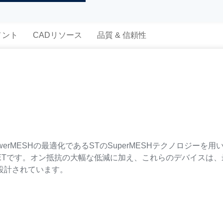
メント
CADリソース
品質 & 信頼性
erMESHの最適化であるSTのSuperMESHテクノロジーを
FETです。オン抵抗の大幅な低減に加え、これらのデバイスは
に設計されています。