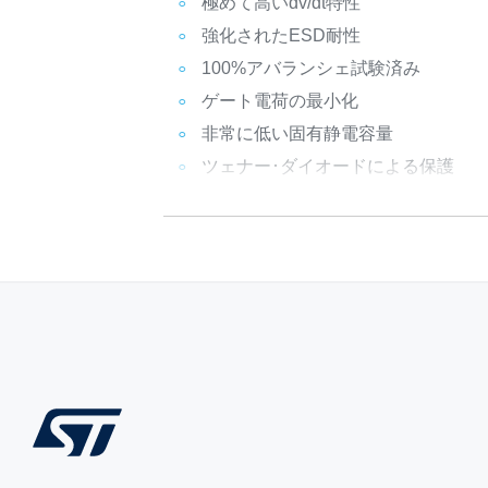
極めて高いdv/dt特性
強化されたESD耐性
100%アバランシェ試験済み
ゲート電荷の最小化
非常に低い固有静電容量
ツェナー･ダイオードによる保護