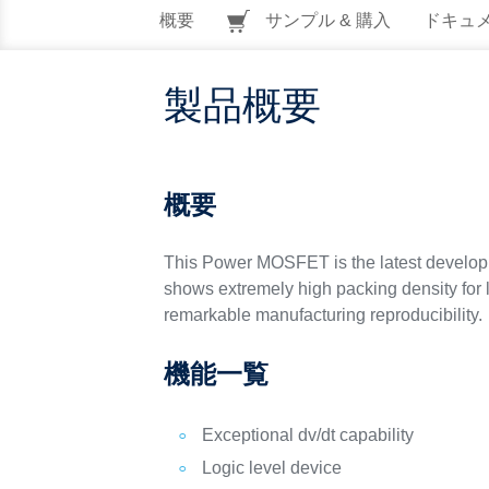
概要
サンプル & 購入
ドキュ
製品概要
概要
This Power MOSFET is the latest developm
shows extremely high packing density for l
remarkable manufacturing reproducibility.
機能一覧
Exceptional dv/dt capability
Logic level device