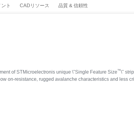
メント
CADリソース
品質 & 信頼性
™
ent of STMicroelectronis unique \"Single Feature Size
\" str
ow on-resistance, rugged avalanche characteristics and less cri