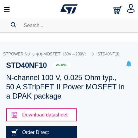
SEARCH HISTORY
BOOKMARK
STPOWER NチャネルMOSFET（30V～200V）
STD40NF10
STD40NF10
Please
log in
to show your saved searches.
ACTIVE
N-channel 100 V, 0.025 Ohm typ.,
50 A STripFET II Power MOSFET in
a DPAK package
Download datasheet
Order Direct