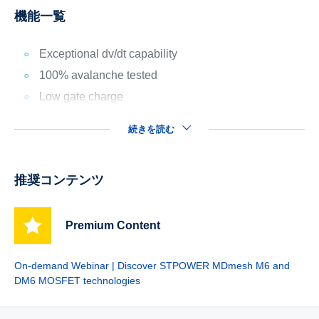
機能一覧
Exceptional dv/dt capability
100% avalanche tested
Low gate charge
続きを読む
推奨コンテンツ
Premium Content
On-demand Webinar | Discover STPOWER MDmesh M6 and
DM6 MOSFET technologies