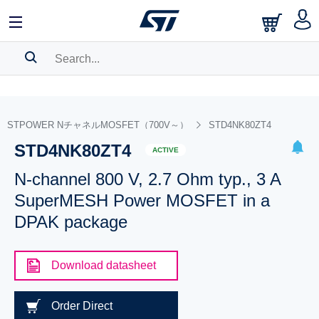
SEARCH HISTORY
BOOKMARK
STPOWER NチャネルMOSFET（700V～）
STD4NK80ZT4
STD4NK80ZT4
Please
log in
to show your saved searches.
ACTIVE
N-channel 800 V, 2.7 Ohm typ., 3 A
SuperMESH Power MOSFET in a
DPAK package
Download datasheet
Order Direct