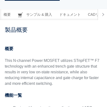
概要
サンプル & 購入
ドキュメント
CADリソー
製品概要
概要
This N-channel Power MOSFET utilizes STripFET™ F7
technology with an enhanced trench gate structure that
results in very low on-state resistance, while also
reducing internal capacitance and gate charge for faster
and more efficient switching.
機能一覧