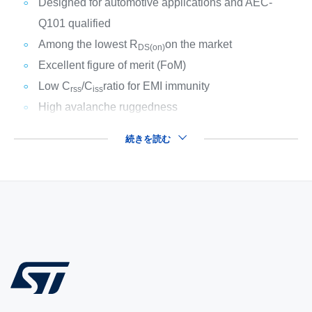
Designed for automotive applications and AEC-
Q101 qualified
Among the lowest R
on the market
DS(on)
Excellent figure of merit (FoM)
Low C
/C
ratio for EMI immunity
rss
iss
High avalanche ruggedness
続きを読む