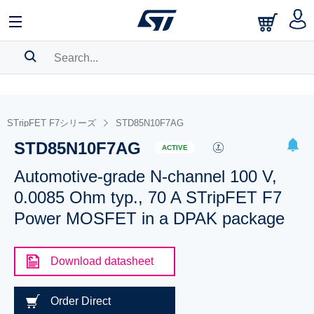
SEARCH HISTORY
BOOKMARK
STripFET F7シリーズ
STD85N10F7AG
STD85N10F7AG
Please
log in
to show your saved searches.
ACTIVE
Automotive-grade N-channel 100 V,
0.0085 Ohm typ., 70 A STripFET F7
Power MOSFET in a DPAK package
Download datasheet
Order Direct