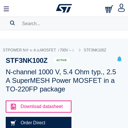
SEARCH HISTORY
BOOKMARK
STPOWER NチャネルMOSFET（700V～）
STF3NK100Z
STF3NK100Z
Please
log in
to show your saved searches.
ACTIVE
N-channel 1000 V, 5.4 Ohm typ., 2.5
A SuperMESH Power MOSFET in a
TO-220FP package
Download datasheet
Order Direct