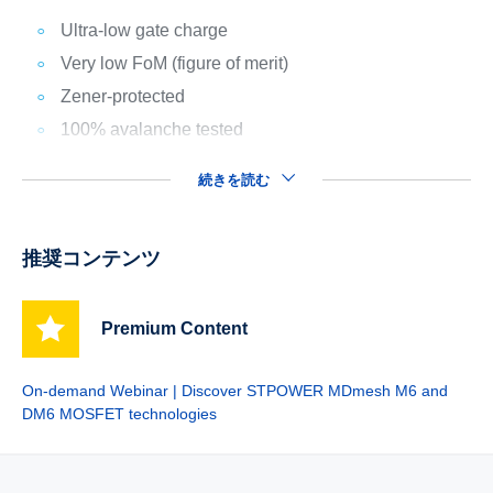
Ultra-low gate charge
Very low FoM (figure of merit)
Zener-protected
100% avalanche tested
続きを読む
推奨コンテンツ
Premium Content
On-demand Webinar | Discover STPOWER MDmesh M6 and
DM6 MOSFET technologies