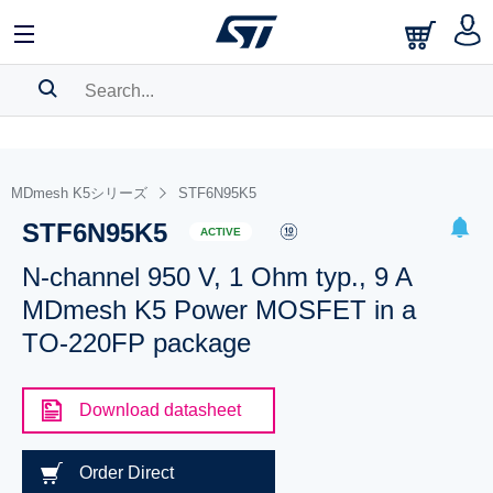
SEARCH HISTORY
BOOKMARK
MDmesh K5シリーズ
STF6N95K5
STF6N95K5
Please
log in
to show your saved searches.
ACTIVE
N-channel 950 V, 1 Ohm typ., 9 A
MDmesh K5 Power MOSFET in a
TO-220FP package
Download datasheet
Order Direct