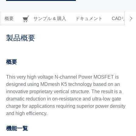
概要
サンプル & 購入
ドキュメント
CADリソー
製品概要
概要
This very high voltage N-channel Power MOSFET is
designed using MDmesh K5 technology based on an
innovative proprietary vertical structure. The result is a
dramatic reduction in on-resistance and ultra-low gate
charge for applications requiring superior power density
and high efficiency.
機能一覧